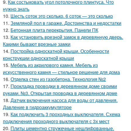
9.
Как состыковать угол потолочного плинтуса. Что
нужно знать
10.
Шесть соток это сколько. 6 соток — это сколько
11.
Земляной пол в гараже. Достоинства и недостатки
12.
Бетонная плита перекрытия. Панели ПК
13.
Как установить врезной замок в деревянную дверь.
Какими бывают врезные замки
14.
Постройка односкатной крыши. Особенности
конструкции односкатной крыши
15.
Мебель из акрилового камня. Мебель из
искусственного камня — стильное решение для дома
16.
Отделка стен из газобетона. Технология №2
17.
Прокладка проводки в деревянном доме своими
руками. №3. Открытая проводка в деревянном доме
18.
Датчик включения насоса для воды от давления.
Давление в гидроаккумуляторе
19.
Как подключить 3 проходных выключателя. Схема
подключения проходного выключателя с 3х мест
20.
Плиты цементно стружечные нешлифованные.