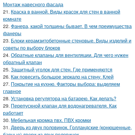
Монтаж навесного фасада
21.
Краска в ванной. Виды красок для стен в ванной
комнате
22.
Фанера, какой толщины бывает. В чем преимущества
фанеры
23.
Блоки керамзитобетонные стеновые. Виды изделий и
советы по выбору блоков
24.
Обратные клапаны для вентиляции. Для чего нужен
обратный клапан
25.
Защитный уголок для стен. Где применяются
26.
Как повесить большое зеркало на стену. Клей
27.
Покрытие на кухню. Факторы выбора: выделяем
главное
28.
Установка регулятора на батарею. Как делать?
29.
Перепускной клапан для водонагревателя. Как
работает
30.
Мебельная кромка пвх. ПВХ кромки
31.
Дверь из двух половинок. Голландские (конюшенные,
барные) двери из двух половинок