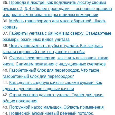
35.
Провода в люстре. Как подключить люстру своими
руками с 2, 3, 4 и более проводами — основные правила
и варианты монтажа люстры в жилом помещении
36.
Мебель трансформер для малогабаритной. Шкаф-
кровать
37.
Габариты унитаза с бачком вид сверху. Стандартные
размеры различных видов унитаза
38.
Чем лучше закрыть трубы в туалете. Как закрыть
канализационный стояк в туалете способы
39.
Счетчик электроэнергии, как снять показания, какие
числа. Снимаем показания с индукционных счетчиков
40.
Газобетонный блок для перегородок. Что такое
газобетонный блок для перегородок?
41.
Как сделать садовую качелю своими руками. Как
сделать деревянные садовые качели
42.
Строительство дачного туалета. Туалет для дачи:
общие положения
43.
Погружной насос малышок. Область применения
44.
Подвесной алюминиевый реечный потолок.