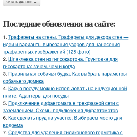
читать дальше →
Последние обновления на сайте:
1.
Трафареты на стены. Трафареты для декора стен —
идеи и варианты вырезания узоров для нанесения
трафаретных изображений (125 фото)
2.
Шпаклевка стен из гипсокартона. Грунтовка для
гисокартона: зачем, чем и когда
3.
Правильная собачья будка. Как выбрать параметры
собачьего домика
4.
Какую посуду можно использовать на индукционной
плите. Адаптеры для посуды
5.
Подключение дифавтомата в трехфазной сети с
заземлением. Схемы подключения дифавтоматов
6.
Как сделать пруд на участке. Выбираем место для
водоема
7.
Средства для удаления силиконового герметика с