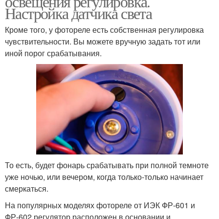
освещения регулировка.
Настройка датчика света
Кроме того, у фотореле есть собственная регулировка
Движения на
Освещенность для
чувствительности. Вы можете вручную задать тот или
светодиодном
включения
иной порог срабатывания.
прожекторе
То есть, будет фонарь срабатывать при полной темноте
уже ночью, или вечером, когда только-только начинает
смеркаться.
На популярных моделях фотореле от ИЭК ФР-601 и
ФР-602 регулятор расположен в основании и