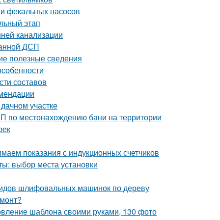
ти фекальных насосов
льный этап
нней канализации
ванной ДСП
щие полезные сведения
особенности
сти составов
омендации
 дачном участке
иП по местонахождению бани на территории
оек
нимаем показания с индукционных счетчиков
ты: выбор места установки
видов шлифовальных машинок по дереву
емонт?
товление шаблона своими руками, 130 фото