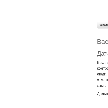
читат
Вас
Дат
В зав
контр
люди,
отмет
самые
Дальн