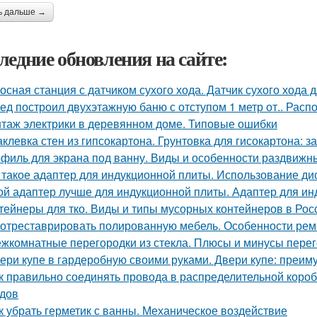
ь дальше →
ледние обновления на сайте:
осная станция с датчиком сухого хода. Датчик сухого хода 
ед построил двухэтажную баню с отступом 1 метр от.. Расп
таж электрики в деревянном доме. Типовые ошибки
клевка стен из гипсокартона. Грунтовка для гисокартона: за
филь для экрана под ванну. Виды и особенности раздвижн
 такое адаптер для индукционной плиты. Использование ди
ой адаптер лучше для индукционной плиты. Адаптер для ин
тейнеры для тко. Виды и типы мусорных контейнеров в Рос
 отреставрировать полированную мебель. Особенности рем
жкомнатные перегородки из стекла. Плюсы и минусы перег
ери купе в гардеробную своими руками. Двери купе: преим
к правильно соединять провода в распределительной коро
дов
к убрать герметик с ванны. Механическое воздействие