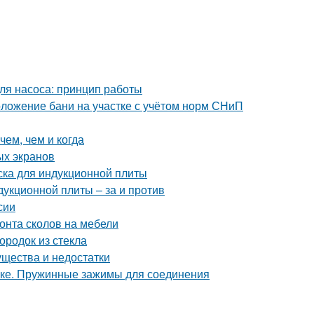
для насоса: принцип работы
оложение бани на участке с учётом норм СНиП
чем, чем и когда
ых экранов
ска для индукционной плиты
дукционной плиты – за и против
сии
онта сколов на мебели
ородок из стекла
ущества и недостатки
бке. Пружинные зажимы для соединения