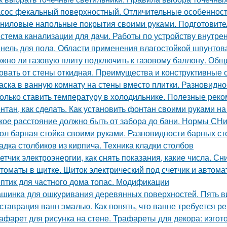
сос фекальный поверхностный. Отличительные особеннос
ниловые напольные покрытия своими руками. Подготовите
стема канализации для дачи. Работы по устройству внутре
нель для пола. Области применения влагостойкой шпунто
жно ли газовую плиту подключить к газовому баллону. Об
овать от стены откидная. Преимущества и конструктивные 
аска в ванную комнату на стены вместо плитки. Разновидно
олько ставить температуру в холодильнике. Полезные рек
нтан, как сделать. Как установить фонтан своими руками на
кое расстояние должно быть от забора до бани. Нормы СН
ол барная стойка своими руками. Разновидности барных ст
адка столбиков из кирпича. Техника кладки столбов
етчик электроэнергии, как снять показания, какие числа. С
томаты в щитке. Щиток электрический под счетчик и автома
птик для частного дома топас. Модификации
шинка для ошкуривания деревянных поверхностей. Пять 
ставрация ванн эмалью. Как понять, что ванне требуется р
афарет для рисунка на стене. Трафареты для декора: изго