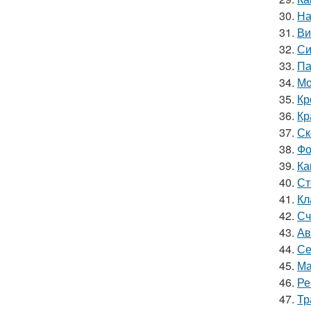
30.
На
31.
Ви
32.
Си
33.
Па
34.
Мо
35.
Кр
36.
Кр
37.
Ск
38.
Фо
39.
Ка
40.
Ст
41.
Кл
42.
Сч
43.
Ав
44.
Се
45.
Ма
46.
Ре
47.
Тр