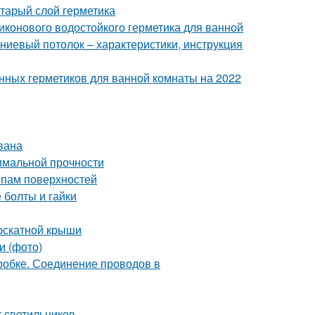
старый слой герметика
иконового водостойкого герметика для ванной
ниевый потолок – характеристики, инструкция
енных герметиков для ванной комнаты на 2022
вана
имальной прочности
ипам поверхностей
 болты и гайки
оскатной крыши
и (фото)
робке. Соединение проводов в
х светильников