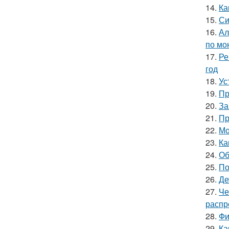
14.
Ка
15.
Си
16.
Ал
по мо
17.
Ре
год
18.
Ус
19.
Пр
20.
За
21.
Пр
22.
Мо
23.
Ка
24.
Об
25.
По
26.
Де
27.
Че
распр
28.
Фи
29.
Ка