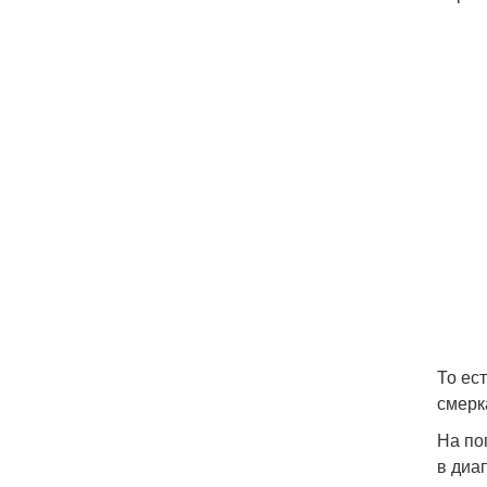
То ес
смерк
На по
в диап