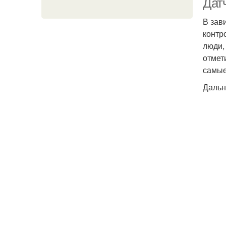
Дат
В зав
контр
люди,
отмет
самые
Дальн