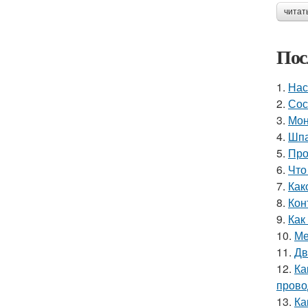
читат
Пос
1.
Нас
2.
Сос
3.
Мон
4.
Шпа
5.
Про
6.
Что
7.
Как
8.
Кон
9.
Как
10.
Ме
11.
Дв
12.
Ка
прово
13.
Ка