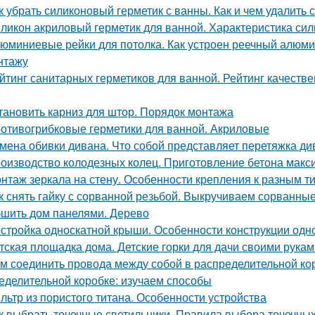
к убрать силиконовый герметик с ванны. Как и чем удалить 
ликон акриловый герметик для ванной. Характеристика сил
юминиевые рейки для потолка. Как устроен реечный алюми
нтажу
йтинг санитарных герметиков для ванной. Рейтинг качеств
тановить карниз для штор. Порядок монтажа
отивогрибковые герметики для ванной. Акриловые
мена обивки дивана. Что собой представляет перетяжка ди
оизводство колодезных колец. Приготовление бетона макс
нтаж зеркала на стену. Особенности крепления к разным т
к снять гайку с сорванной резьбой. Выкручиваем сорванные
шить дом панелями. Дерево
стройка односкатной крыши. Особенности конструкции одн
тская площадка дома. Детские горки для дачи своими рукам
м соединить провода между собой в распределительной ко
еделительной коробке: изучаем способы
льтр из пористого титана. Особенности устройства
к выбрать точечные светильники. Правила выбора точечны