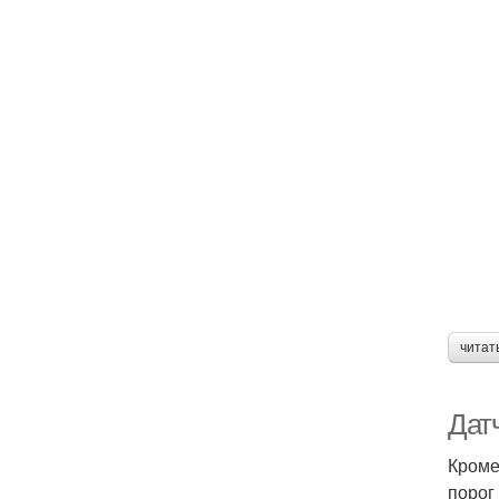
читат
Дат
Кроме
порог