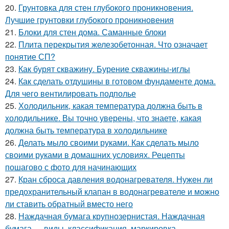
20.
Грунтовка для стен глубокого проникновения.
Лучшие грунтовки глубокого проникновения
21.
Блоки для стен дома. Саманные блоки
22.
Плита перекрытия железобетонная. Что означает
понятие СП?
23.
Как бурят скважину. Бурение скважины-иглы
24.
Как сделать отдушины в готовом фундаменте дома.
Для чего вентилировать подполье
25.
Холодильник, какая температура должна быть в
холодильнике. Вы точно уверены, что знаете, какая
должна быть температура в холодильнике
26.
Делать мыло своими руками. Как сделать мыло
своими руками в домашних условиях. Рецепты
пошагово с фото для начинающих
27.
Кран сброса давления водонагревателя. Нужен ли
предохранительный клапан в водонагревателе и можно
ли ставить обратный вместо него
28.
Наждачная бумага крупнозернистая. Наждачная
бумага — виды, классификация, маркировка