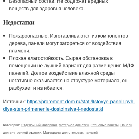
Безопасный состав. Не содержат вредных
веществ для здоровья человека.
Недостатки
Пожароопасные. Изготавливаются из компонентов
дерева, панели могут загореться от воздействия
пламени.
Плохая влагостойкость. Сырая обстановка в
помещении не лучший вариант для размещения МДФ
панелей. Долгое воздействие влажной среды
негативно сказывается на структуре материала, он
разбухает и изгибается.
Источник:
https://proremont-dom.ru/stati/listovye-paneli-pvh-
dlya-sten-primenenie-dostoinstva-i-nedostatki
Категории:
Отделочный материал
,
Материал для стен
,
Стеновые панели
,
Панели
для внутренней отделки
,
Материалы для стеновых панелей