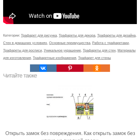
Категории:
Трафарет для рисунка
,
Трафареты для декора
,
Трафареты для дизайна
,
Стен в домашних условиях
,
Основные преимущества
,
Работа с трафаретами
,
Трафареты для росписи
,
Уникальное украшение
,
Трафареты для стен
,
Материалы
для изготовления
,
Трафаретные изображения
,
Трафарет для стены
Читайте также
Открыть замок без повреждения. Как открыть замок без