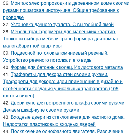
36.
Монтаж электропроводки в деревянном доме своими
руками пошаговая инструкция. Общие требования к
проводке
37.
Установка дачного туалета. С выгребной ямой
38.
Мебель трансформеры для маленьких квартир.
Тонкости выбора мебели-трансформера для комнат
малогабаритной квартиры
39.
Подвесной потолок алюминиевый реечный.
Устройство реечного потолка и его виды
40.
Формы для бетонных колец. Из листового металла
41.
Трафареты для декора стен своими руками.
Трафареты для декора: идеи применения в дизайне и
особенности создания уникальных трафаретов (105
фото и видео)
42.
Двери купе для встроенного шкафа своими руками.
Делаем шкаф-купе своими руками
43.
Входные двери из стеклопакета для частного дома.
Недостатки пластиковых входных дверей
44.
Подключение однофазного двигателя. Различение