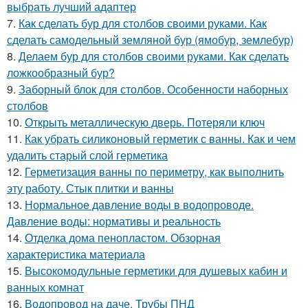
выбрать лучший адаптер
7.
Как сделать бур для столбов своими руками. Как
сделать самодельный земляной бур (ямобур, землебур)
8.
Делаем бур для столбов своими руками. Как сделать
ложкообразный бур?
9.
Заборный блок для столбов. Особенности наборных
столбов
10.
Открыть металлическую дверь. Потеряли ключ
11.
Как убрать силиконовый герметик с ванны. Как и чем
удалить старый слой герметика
12.
Герметизация ванны по периметру, как выполнить
эту работу. Стык плитки и ванны
13.
Нормальное давление воды в водопроводе.
Давление воды: нормативы и реальность
14.
Отделка дома пенопластом. Обзорная
характеристика материала
15.
Высокомодульные герметики для душевых кабин и
ванных комнат
16.
Водопровод на даче. Трубы ПНД