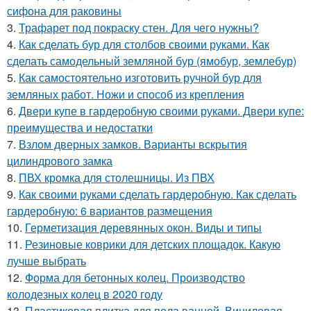
сифона для раковины
3.
Трафарет под покраску стен. Для чего нужны?
4.
Как сделать бур для столбов своими руками. Как
сделать самодельный земляной бур (ямобур, землебур)
5.
Как самостоятельно изготовить ручной бур для
земляных работ. Ножи и способ из крепления
6.
Двери купе в гардеробную своими руками. Двери купе:
преимущества и недостатки
7.
Взлом дверных замков. Варианты вскрытия
цилиндрового замка
8.
ПВХ кромка для столешницы. Из ПВХ
9.
Как своими руками сделать гардеробную. Как сделать
гардеробную: 6 вариантов размещения
10.
Герметизация деревянных окон. Виды и типы
11.
Резиновые коврики для детских площадок. Какую
лучше выбрать
12.
Форма для бетонных колец. Производство
колодезных колец в 2020 году
13.
Пластиковая плитка для пола ванной. Виниловая