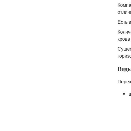
Компа
отлич
Есть 
Колич
крова
Сущес
гориз
Виды
Переч