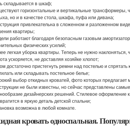
ь складывается в шкаф;
ествуют горизонтальные и вертикальные трансформеры, чт
ыха, но и в качестве стола, шкафа, пуфа или дивана;
струкция привлекательна в сложенном и разложенном виде
ения квартиры;
ели работают благодаря безопасным газовым амортизатора
чительных физических усилий;
ее легкая уборка квартиры. Теперь не нужно наклоняться, 
ота ускоряется, не доставляя хозяйке хлопот;
ом достаточно пристегнуть ремни над постелью и спрятать 
тилать или складывать постельное белье;
окий выбор откидных кроватей, фото которых предлагает м
струкции не были известны, но сейчас представлены самы
нообразие дизайнерских решений. Стилевое оформление ка
вратится в яркую деталь детской спальни;
ановка возможна в любой комнате.
идная кровать односпальная. Популяр