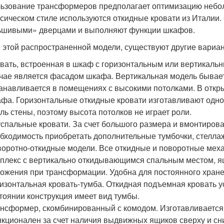
ьзование трансформеров предполагает оптимизацию небо
ссическом стиле используются откидные кровати из Италии
шивыми» дверцами и выполняют функции шкафов.
 этой распространенной модели, существуют другие вариан
вать, встроенная в шкаф с горизонтальным или вертикаль
чае является фасадом шкафа. Вертикальная модель бывает 
анавливается в помещениях с высокими потолками. В откр
фа. Горизонтальные откидные кровати изготавливают одн
ль стены, поэтому высота потолков не играет роли.
спальные кровати. За счет большого размера и вмонтиров
бходимость приобретать дополнительные тумбочки, стелла
оротно-откидные модели. Все откидные и поворотные мех
плекс с вертикально откидывающимся спальным местом, ящ
ожения при трансформации. Удобна для постоянного хран
изонтальная кровать-тумба. Откидная подъемная кровать у
тоянии конструкция имеет вид тумбы.
нсформер, скомбинированный с комодом. Изготавливается 
кционален за счет наличия выдвижных ящиков сверху и сн