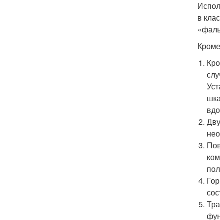
Испол
в кла
«фаль
Кроме
Кро
слу
Уст
шка
вдо
Дву
нео
Пов
ком
пол
Гор
сос
Тра
фун