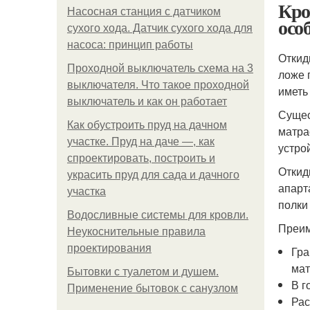
Кро
Насосная станция с датчиком
осо
сухого хода. Датчик сухого хода для
насоса: принцип работы
Откид
Проходной выключатель схема на 3
ложе 
выключателя. Что такое проходной
иметь
выключатель и как он работает
Сущес
Как обустроить пруд на дачном
матра
участке. Пруд на даче —, как
устро
спроектировать, построить и
Откид
украсить пруд для сада и дачного
апарт
участка
полки
Водосливные системы для кровли.
Преим
Неукоснительные правила
проектирования
Гра
мат
Бытовки с туалетом и душем.
В г
Применение бытовок с санузлом
Рас