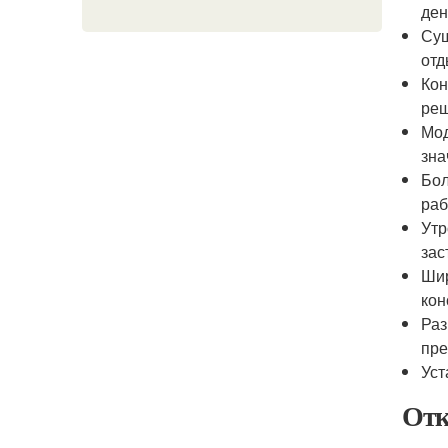
ден
Сущ
отд
Кон
реш
Мод
зна
Бол
раб
Утр
зас
Шир
кон
Раз
пре
Уст
Отк