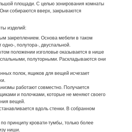
льшой площади. С целью зонирования комнаты
. Они собираются вверх, закрываются
ты изделий:
ным закреплением. Основа мебели в таком
одно-, полутора-, двуспальной.
ытом положении изголовье оказывается в нише
оспальными, полуторными. Раскладываются они
анных полок, ящиков для вещей исчезает
жи.
анизмы работают совместно. Получается
иками и полочками, которые не меняют своего
ения вещей.
станавливается вдоль стенки. В собранном
по принципу кровати-тумбы, только более
изу ниши.