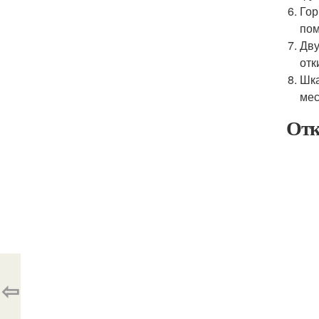
Гор
пом
Дву
отк
Шка
мес
Отк
⇦