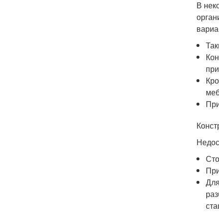
В нек
орган
вариа
Так
Кон
при
Кро
меб
При
Конст
Недос
Сто
При
Для
раз
ста