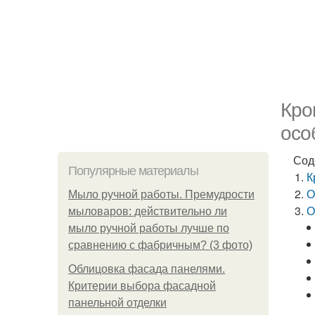
Кро
осо
Сод
Популярные материалы
К
О
Мыло ручной работы. Премудрости
О
мыловаров: действительно ли
мыло ручной работы лучше по
сравнению с фабричным? (3 фото)
Облицовка фасада панелями.
Критерии выбора фасадной
панельной отделки