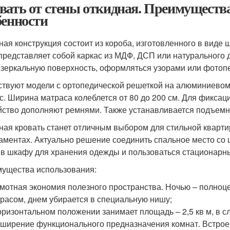
вать от стены откидная. Преимуществ
бенности
ная конструкция состоит из короба, изготовленного в виде
представляет собой каркас из МДФ, ДСП или натурального д
 зеркальную поверхность, оформляться узорами или фотоп
твуют модели с ортопедической решеткой на алюминиевом 
с. Ширина матраса колеблется от 80 до 200 см. Для фиксац
йство дополняют ремнями. Также устанавливается подъем
ная кровать станет отличным выбором для стильной кварти
аментах. Актуально решение соединить спальное место со
 в шкафу для хранения одежды и пользоваться стационарн
ущества использования:
мотная экономия полезного пространства. Ночью – полноце
расом, днем убирается в специальную нишу;
оризонтальном положении занимает площадь – 2,5 кв м, в сл
ширение функционального предназначения комнат. Встроен