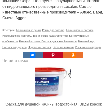
компании Geipel. Пользуется популярностью и потолок
от нидерландского производителя Luxalon. Самые
известные отечественные производители – Албес, Бард,
Омега, Agger.
Категории:
Алюминиевые рейки
,
Рейки для потолка
,
Алюминиевый потолок
,
Инструкция по монтажу
,
Технические характеристики
,
Конструктивные
особенности
,
Реечный потолок
,
Потолок для ванной комнаты
,
Внешний вид
,
Потолок под дерево
,
Подвесной потолок
,
Реечные потолки
,
Реечные конструкции
Читайте также
Краска для душевой кабины водостойкая. Виды красок