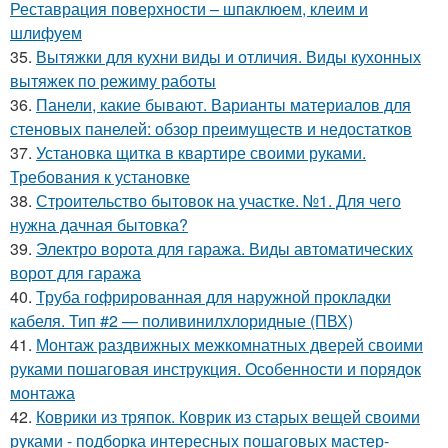
Реставрация поверхности – шпаклюем, клеим и
шлифуем
35.
Вытяжки для кухни виды и отличия. Виды кухонных
вытяжек по режиму работы
36.
Панели, какие бывают. Варианты материалов для
стеновых панелей: обзор преимуществ и недостатков
37.
Установка щитка в квартире своими руками.
Требования к установке
38.
Строительство бытовок на участке. №1. Для чего
нужна дачная бытовка?
39.
Электро ворота для гаража. Виды автоматических
ворот для гаража
40.
Труба гофрированная для наружной прокладки
кабеля. Тип #2 — поливинилхлоридные (ПВХ)
41.
Монтаж раздвижных межкомнатных дверей своими
руками пошаговая инструкция. Особенности и порядок
монтажа
42.
Коврики из тряпок. Коврик из старых вещей своими
руками - подборка интересных пошаговых мастер-