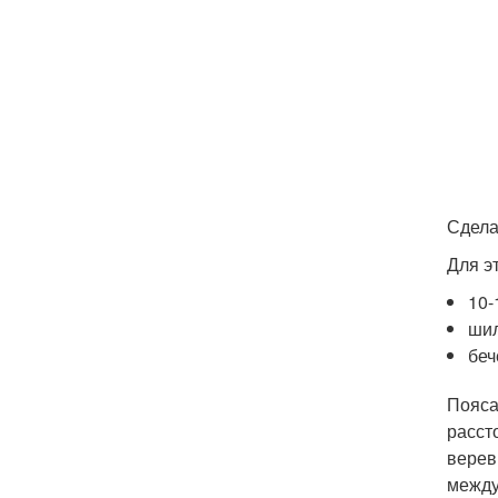
Сдела
Для э
10-
шил
беч
Пояса
расст
верев
между