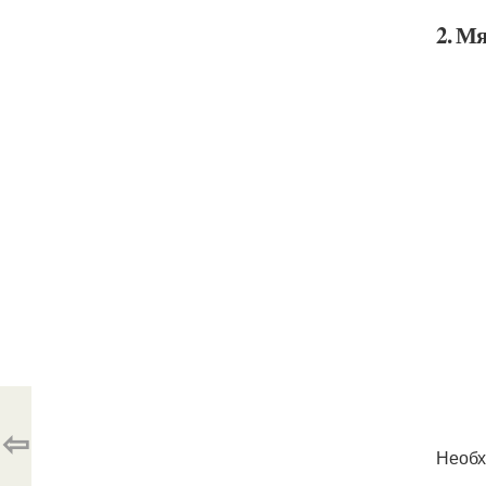
2. М
⇦
Необх