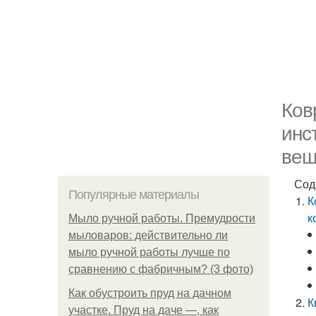
Ков
инс
вещ
Сод
Популярные материалы
К
к
Мыло ручной работы. Премудрости
мыловаров: действительно ли
мыло ручной работы лучше по
сравнению с фабричным? (3 фото)
Как обустроить пруд на дачном
К
участке. Пруд на даче —, как