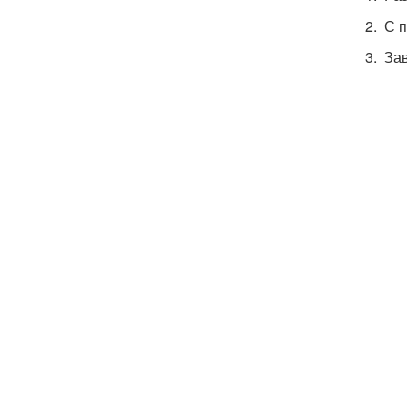
2. С 
3. За