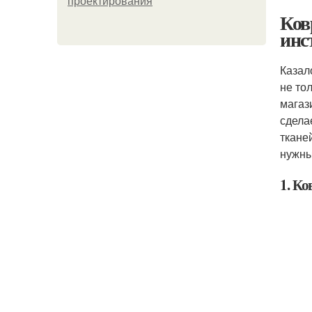
проектирования
Ков
инс
Казал
не то
магази
сдела
ткане
нужны
1. К