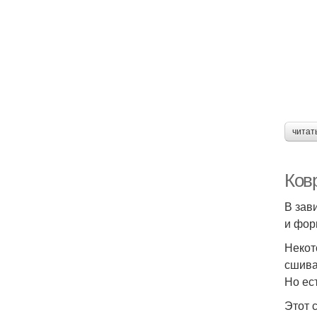
читат
Ковр
В зав
и фор
Некот
сшива
Но ес
Этот 