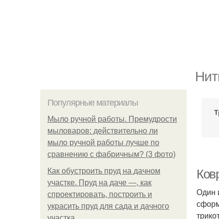
Нит
Популярные материалы
Т
Мыло ручной работы. Премудрости
мыловаров: действительно ли
мыло ручной работы лучше по
сравнению с фабричным? (3 фото)
Как обустроить пруд на дачном
Ков
участке. Пруд на даче —, как
Один 
спроектировать, построить и
сформ
украсить пруд для сада и дачного
трико
участка