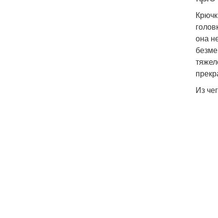
Крючк
голов
она н
безме
тяжел
прекр
Из че