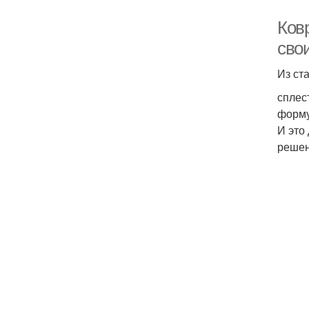
Ков
сво
Из ст
сплес
форму
И это
решен