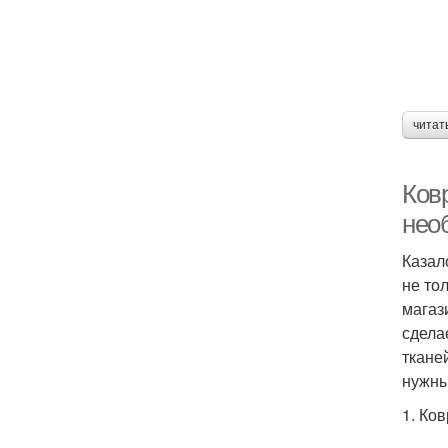
читат
Ков
нео
Казал
не то
магази
сдела
ткане
нужны
1. Ко