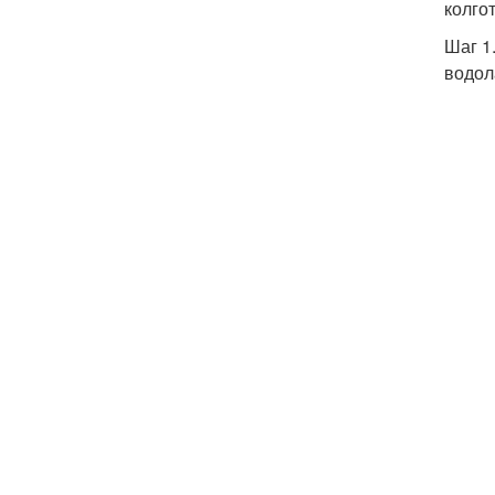
колго
Шаг 1
водол