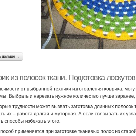
ь дальше →
ик из полосок ткани. Подготовка лоскуто
исимости от выбранной техники изготовления коврика, могу
мы. Выбрать и нарезать нужное количество лучше заранее,
орые трудности может вызвать заготовка длинных полосок т
ть их – работа долгая и муторная. А если связывать их узл
ть способы избежать этого.
способ применяется при заготовке тканевых полос из старо