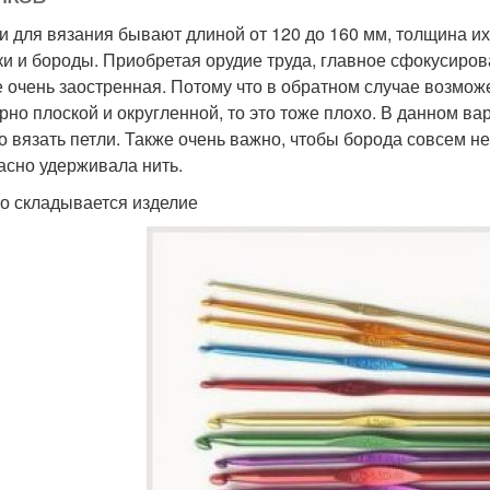
и для вязания бывают длиной от 120 до 160 мм, толщина их –
ки и бороды. Приобретая орудие труда, главное сфокусирова
е очень заостренная. Потому что в обратном случае возможе
рно плоской и округленной, то это тоже плохо. В данном вар
о вязать петли. Также очень важно, чтобы борода совсем н
асно удерживала нить.
го складывается изделие