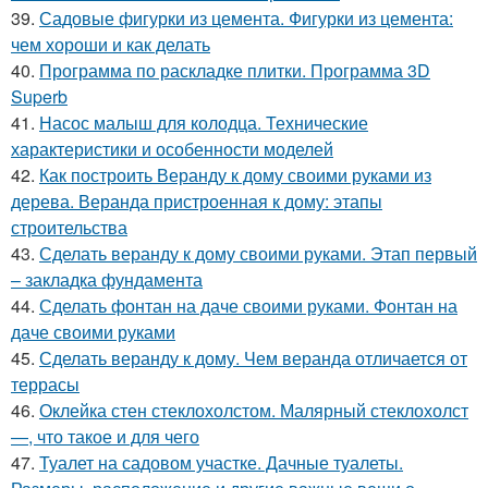
39.
Садовые фигурки из цемента. Фигурки из цемента:
чем хороши и как делать
40.
Программа по раскладке плитки. Программа 3D
Superb
41.
Насос малыш для колодца. Технические
характеристики и особенности моделей
42.
Как построить Веранду к дому своими руками из
дерева. Веранда пристроенная к дому: этапы
строительства
43.
Сделать веранду к дому своими руками. Этап первый
– закладка фундамента
44.
Сделать фонтан на даче своими руками. Фонтан на
даче своими руками
45.
Сделать веранду к дому. Чем веранда отличается от
террасы
46.
Оклейка стен стеклохолстом. Малярный стеклохолст
—, что такое и для чего
47.
Туалет на садовом участке. Дачные туалеты.