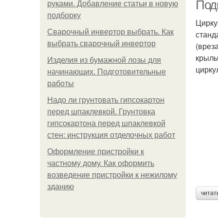
Под
руками. Добавление статьи в новую
подборку
Цирку
Сварочный инвертор выбрать. Как
станд
выбрать сварочный инвертор
(врез
крыль
Изделия из бумажной лозы для
цирку
начинающих. Подготовительные
работы
Надо ли грунтовать гипсокартон
перед шпаклевкой. Грунтовка
гипсокартона перед шпаклевкой
стен: инструкция отделочных работ
Оформление пристройки к
частному дому. Как оформить
возведение пристройки к нежилому
зданию
читат