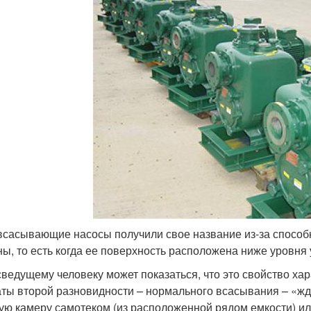
сасывающие насосы получили свое название из-за способно
ны, то есть когда ее поверхность расположена ниже уровня 
ведущему человеку может показаться, что это свойство хара
аты второй разновидности – нормального всасывания – «жду
ую камеру самотеком (из расположенной рядом емкости) ил