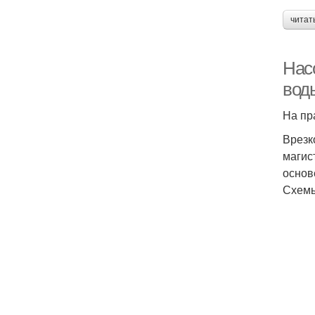
читат
Нас
вод
На пр
Врезк
магис
основ
Схемы