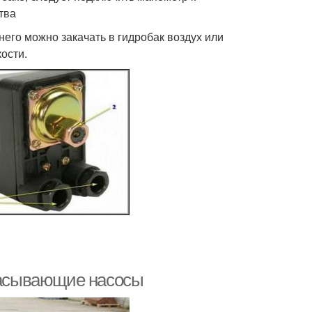
тва
его можно закачать в гидробак воздух или
ости.
асывающие насосы