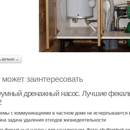
ь дальше →
 может заинтересовать
уумный дренажный насос. Лучшие фекал
2
емы с коммуникациями в частном доме не исчерпываются 
зна задача удаления отходов жизнедеятельности
е фекальные насосы для канализации. Фото: shutterstock.c