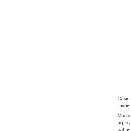
Самов
глуби
Малос
агрег
рабоч