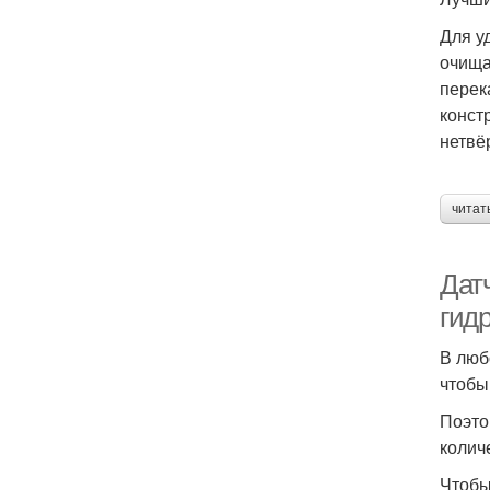
Для у
очища
перек
конст
нетвё
читат
Дат
гид
В люб
чтобы
Поэто
колич
Чтобы