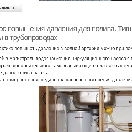
ь дальше →
ос повышения давления для полива. Тип
ы в трубопроводах
актике повышать давление в водной артерии можно при по
ой в магистраль водоснабжения циркуляционного насоса с 
траль дополнительного самовсасывающего силового агрега
е данного типа насоса.
 примерного подсоединения насосов повышения давления 