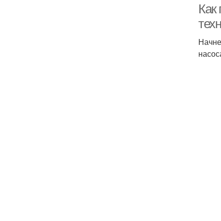
Как
тех
Начне
насос