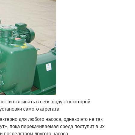
сти втягивать в себя воду с некоторой
установки самого агрегата.
ктерно для любого насоса, однако это не так:
т», пока перекачиваемая среда поступит в их
и посредством другого насоса.