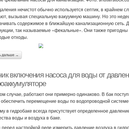
даления нечистот обычно используется септик, в крайнем с
ют, вызывая специальную вакуумную машину. Но это неде
ачивать содержимое в ближайшую канализационную сеть. Д
рукции, так называемые «фекальные». Они также пригодны и
рдые отходы.
ь дальше →
чик включения насоса для воды от давлен
роаккумуляторе
ом случае, работают они примерно одинаково. В бак поступа
 обеспечить перемещение воды по водопроводной системе
му в гидробаке всегда присутствует определенное давление
ества воды и воздуха в баке.
 перед настройкой реле измерить давление воздуха в гидро