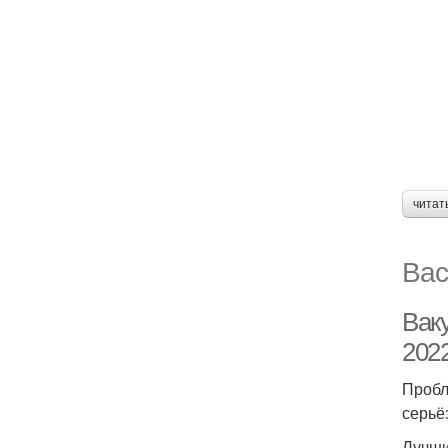
читат
Вас
Вак
202
Пробл
серьё
Лучши