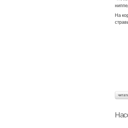
ниппе
На ко
страв
читат
Нас