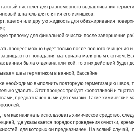
тажный пистолет для равномерного выдавливания гермети
иновый шпатель для снятия его излишков;
рт, ацетон или другую жидкость для обезжиривания поверх
тч;
кую тряпочку для финальной очистки после завершения раб
ать процесс можно будет только после полного очищения 
 защищают от попадания материала малярным скотчем. Ес
 как ванная была отделана плиткой, то этих действий будет д
ываем швы герметиком в ванной, бассейне
же необходимо выполнить повторную герметизацию швов, то
тельно удалить. Этот процесс требует кропотливой и тщат
твами, предназначенными для смывки. Такие химические м
эрозолей.
 тем как начинать использовать химическое средство, след
укцией, где указывается порядок проведения очистки, врем
хностей, для которых он предназначен. На всякий случай, 