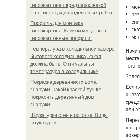
гипсокартона перед шпаклевкой
мон
стен: инструкция отделочных работ
рез
спи
Профиль для монтажа
ско
гипсокартона. Какими могут быть
мяг
гипсокартонные профили.
Температура в холодильной камере
Начин
бытового холодильника, какая
места
должна быть. Оптимальная
того,
температура в холодильнике
Задел
Покраска деревянного дома
Если 
снаружи. Какой краской лучше
обяза
покрасить деревянный дом
средс
снаружи
или а
Штукатурка стен и потолка. Виды
Перед
штукатурки
инстр
повер