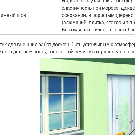
Надежность узла при атмосферно
эластичность при морозе, дожде
ижный шов.
оснований, и пористым (дерево, 
(алюминий, плитка, стекло и т.п.)
Высокая эластичность, способно
тик для внешних работ должен быть устойчивым к атмосфер
ит его долговечность; износостойким и тиксотропным (спос