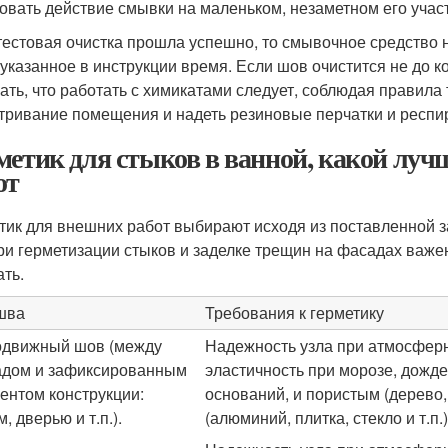
овать действие смывки на маленьком, незаметном его участ
тестовая очистка прошла успешно, то смывочное средство 
 указанное в инструкции время. Если шов очистится не до к
ать, что работать с химикатами следует, соблюдая правила 
тривание помещения и надеть резиновые перчатки и респи
метик для стыков в ванной, какой луч
от
тик для внешних работ выбирают исходя из поставленной з
при герметизации стыков и заделке трещин на фасадах важен
ать.
шва
Требования к герметику
движный шов (между
Надежность узла при атмосферн
дом и зафиксированным
эластичность при морозе, дожде
ентом конструкции:
оснований, и пористым (дерево, 
, дверью и т.п.).
(алюминий, плитка, стекло и т.п.)