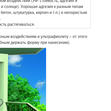
м воздействии (УФ- стойкость, адгезия и
 и солнце). Хорошая адгезия к разным типам
бетон, штукатурка, кирпич и т.п.) и непористым
.
сть растягиваться.
ным воздействиям и ультрафиолету – от этого
обным держать форму при нанесении).