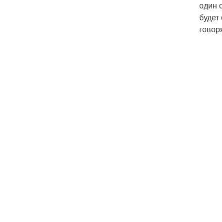
один 
будет
говор