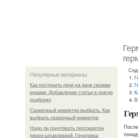
Гер
гер
Сод
Популярные материалы
Г
Г
Как построить пруд на даче своими
К
руками. Добавление статьи в новую
В
подборку
Гер
Сварочный инвертор выбрать. Как
выбрать сварочный инвертор
После
Надо ли грунтовать гипсокартон
понад
перед шпаклевкой. Грунтовка