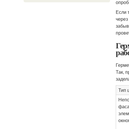
опроб
Если 
через
забыв
прове
Гер
раб
Герме
Так, 
задел
Тип 
Непо
фаса
элем
окном