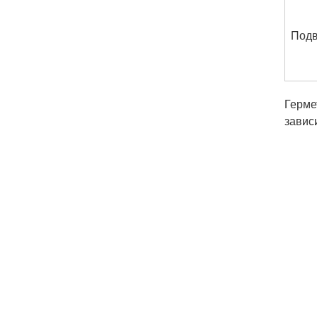
Подв
Герме
завис