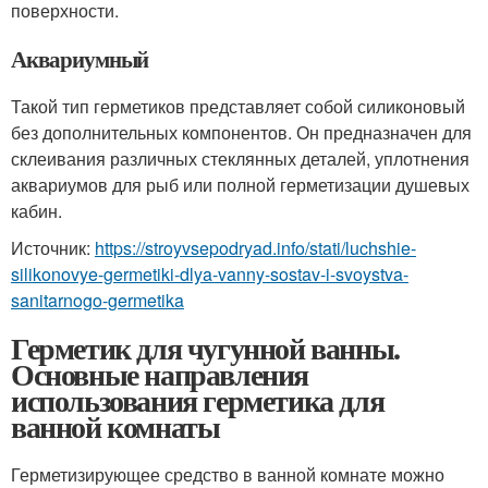
поверхности.
Аквариумный
Такой тип герметиков представляет собой силиконовый
без дополнительных компонентов. Он предназначен для
склеивания различных стеклянных деталей, уплотнения
аквариумов для рыб или полной герметизации душевых
кабин.
Источник:
https://stroyvsepodryad.info/stati/luchshie-
silikonovye-germetiki-dlya-vanny-sostav-i-svoystva-
sanitarnogo-germetika
Герметик для чугунной ванны.
Основные направления
использования герметика для
ванной комнаты
Герметизирующее средство в ванной комнате можно