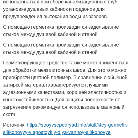
использоваться при сборе канализационных труб,
установке душевых кабинок и поддонов для
предупреждения вытекания воды из зазоров.
С помощью герметика производится заделывание
стыков между душевой кабиной и стеной
С помощью герметика производится заделывание
стыков между душевой кабиной и стеной
Герметизирующее средство также может применяться
для обработки межплиточных швов. Для этого можно
приобрести цветной полимер. В сравнении с обычной
затиркой материал характеризуется лучшими
адгезионными качествами, хорошей эластичностью и
износоустойчивостью. Для защиты поверхности от
загрязнения рекомендуется использовать малярный
скотч.
Источник:
https://stroyvsepodryad.info/stati/kley-germetik-
silikonovyy-vlagostoykiy-dlya-vannoy-silikonovye