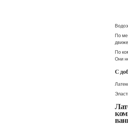
Водоэ
По ме
движе
По ко
Они н
С до
Латек
Эласт
Лат
ком
ван