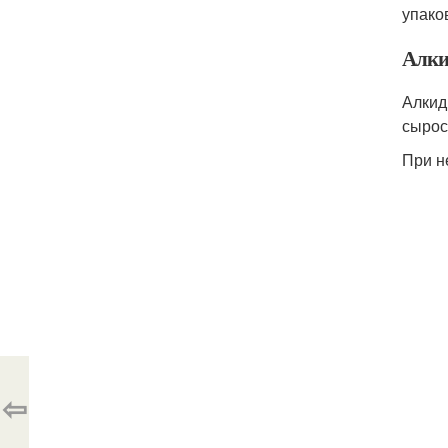
упако
Алки
Алкид
сырос
При н
⇦