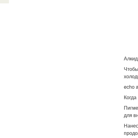
Алкид
Чтобы
холод
echo a
Когда
Пигме
для в
Нанес
продо