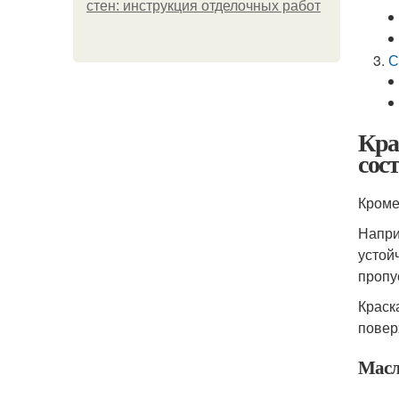
стен: инструкция отделочных работ
С
Кра
сос
Кроме
Напри
устой
пропу
Краск
повер
Масл