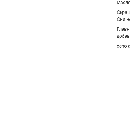
Масля
Окраш
Они н
Главн
добав
echo a