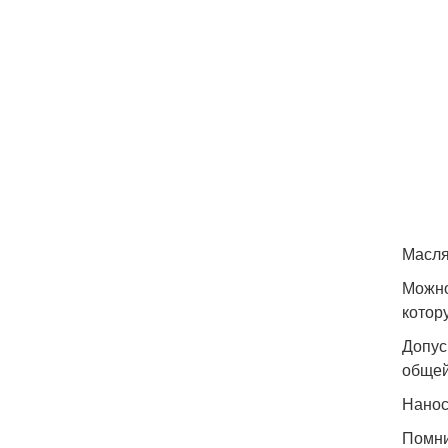
Масля
Можно
котор
Допус
общей
Нанос
Помни