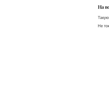
На в
Такую
Не то