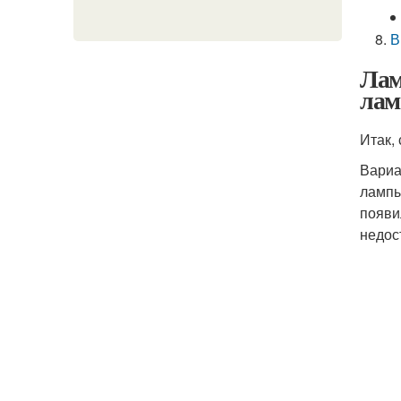
В
Лам
ла
Итак,
Вариа
лампы
появи
недос