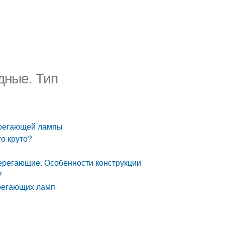
дные. Тип
ерегающей лампы
о круто?
ерегающие. Особенности конструкции
?
регающих ламп