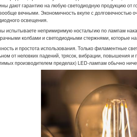
ины дают гарантию на любую светодиодную продукцию от год
 вообще вечными. Экономичность вкупе с долговечностью о
диодного освещения.
вы испытываете непримиримую ностальгию по лампам нак
зрачными колбами и светодиодными стержнями, которые на
ность и простота использования. Только филаментные све
ьном от неловких падений, трясок, вибрации, повышения 
тимых производителем пределах) LED-лампам обычно ничег