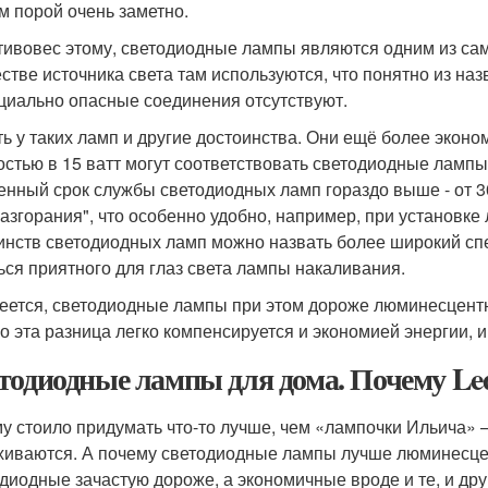
м порой очень заметно.
тивовес этому, светодиодные лампы являются одним из сам
естве источника света там используются, что понятно из наз
циально опасные соединения отсутствуют.
ть у таких ламп и другие достоинства. Они ещё более экон
стью в 15 ватт могут соответствовать светодиодные лампы 
енный срок службы светодиодных ламп гораздо выше - от 30
разгорания", что особенно удобно, например, при установк
инств светодиодных ламп можно назвать более широкий сп
ься приятного для глаз света лампы накаливания.
еется, светодиодные лампы при этом дороже люминесцентны
о эта разница легко компенсируется и экономией энергии,
тодиодные лампы для дома. Почему Le
у стоило придумать что-то лучше, чем «лампочки Ильича» — 
хиваются. А почему светодиодные лампы лучше люминесц
диодные зачастую дороже, а экономичные вроде и те, и др