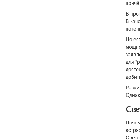
причё
В про
В кач
потен
Но ес
мощно
заявл
для "
досто
добит
Разум
Однак
Све
Почем
встря
Свето