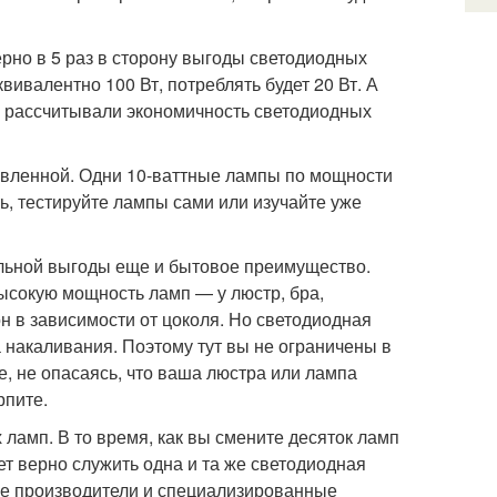
рно в 5 раз в сторону выгоды светодиодных
квивалентно 100 Вт, потреблять будет 20 Вт. А
о рассчитывали экономичность светодиодных
явленной. Одни 10-ваттные лампы по мощности
ть, тестируйте лампы сами или изучайте уже
льной выгоды еще и бытовое преимущество.
ысокую мощность ламп — у люстр, бра,
н в зависимости от цоколя. Но светодиодная
а накаливания. Поэтому тут вы не ограничены в
, не опасаясь, что ваша люстра или лампа
рпите.
ламп. В то время, как вы смените десяток ламп
т верно служить одна и та же светодиодная
огие производители и специализированные