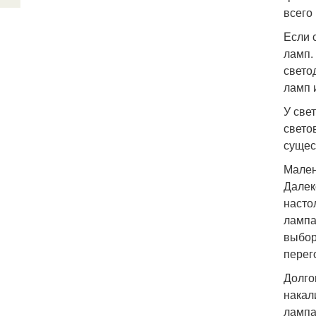
всего 
Если 
ламп. 
свето
ламп 
У све
свето
сущес
Мален
Далек
насто
лампа
выбор
перег
Долго
накал
лампа