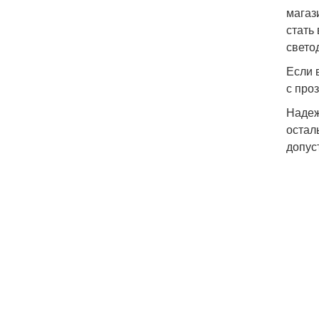
магаз
стать
свето
Если 
с про
Надеж
остал
допус