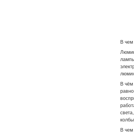
В чем
Люмин
лампы
элект
люмин
В чём
равно
воспр
работ
света
колбы
В чем