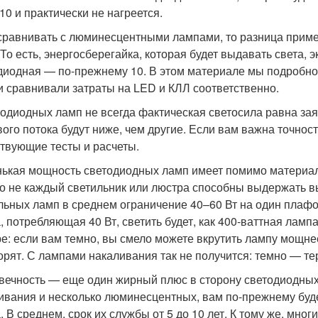
10 и практически не нагреется.
сравнивать с люминесцентными лампами, то разница приме
То есть, энергосберегайка, которая будет выдавать света, э
диодная — по-прежнему 10. В этом материале мы подробн
и сравнивали затраты на LED и КЛЛ соответственно.
тодиодных ламп не всегда фактическая светосила равна за
вого потока будут ниже, чем другие. Если вам важна точнос
твующие тесты и расчеты.
ькая мощность светодиодных ламп имеет помимо материа
о не каждый светильник или люстра способны выдержать в
льных ламп в среднем ограничение 40–60 Вт на один плафо
, потребляющая 40 Вт, светить будет, как 400-ваттная ламп
е: если вам темно, вы смело можете вкрутить лампу мощнее
орят. С лампами накаливания так не получится: темно — те
вечность — еще один жирный плюс в сторону светодиодных 
ивания и несколько люминесцентных, вам по-прежнему буде
. В среднем, срок их службы от 5 до 10 лет. К тому же, мн