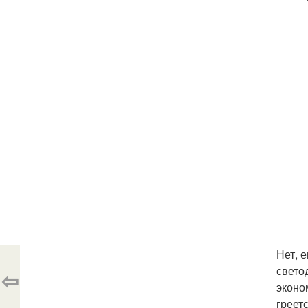
Нет, 
свето
⇦
эконо
греет