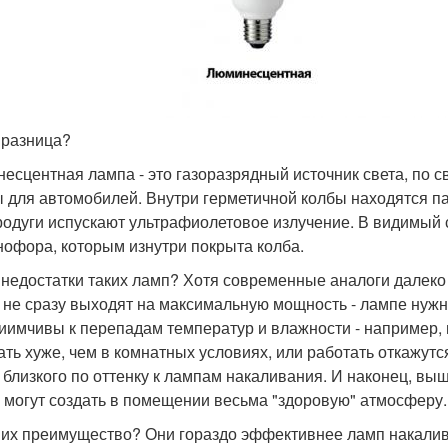
 разница?
есцентная лампа - это газоразрядный источник света, по 
 для автомобилей. Внутри герметичной колбы находятся па
родуги испускают ультрафиолетовое излучение. В видимый 
офора, которым изнутри покрыта колба.
 недостатки таких ламп? Хотя современные аналоги далеко 
 не сразу выходят на максимальную мощность - лампе нужно
иимчивы к перепадам температур и влажности - например, 
ать хуже, чем в комнатных условиях, или работать откажутс
, близкого по оттенку к лампам накаливания. И наконец, 
 могут создать в помещении весьма "здоровую" атмосферу.
 их преимущество? Они гораздо эффективнее ламп накалив