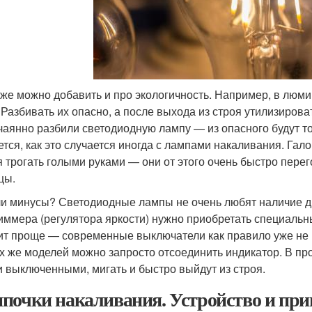
же можно добавить и про экологичность. Например, в люм
. Разбивать их опасно, а после выхода из строя утилизиров
чаянно разбили светодиодную лампу — из опасного будут то
ется, как это случается иногда с лампами накаливания. Га
я трогать голыми руками — они от этого очень быстро пере
цы.
ли минусы? Светодиодные лампы не очень любят наличие д
иммера (регулятора яркости) нужно приобретать специаль
ит проще — современные выключатели как правило уже не
х же моделей можно запросто отсоединить индикатор. В пр
и выключенными, мигать и быстро выйдут из строя.
почки накаливания. Устройство и при