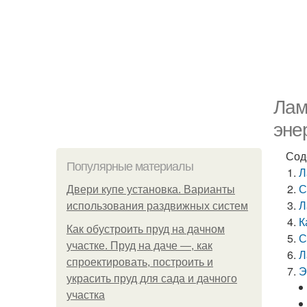
Лам
эне
Сод
Популярные материалы
Л
С
Двери купе установка. Варианты
Л
использования раздвижных систем
К
Как обустроить пруд на дачном
С
участке. Пруд на даче —, как
Л
спроектировать, построить и
Э
украсить пруд для сада и дачного
участка