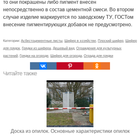
то они покрашены либо пигмент внесен
непосредственно в состав цементной смеси. Во втором
случае изделие маркируется по заводскому ТУ, ГОСТом
внесение пигментирующих добавок не предусмотрено.
Категории:
Асбестоцементные листы
,
Шифер в хозяйстве
,
Плоский шифер
,
Шифер
для грядок
,
Грядки из шифера
,
Дешевый вид
,
Ограждения для культурных
растений
,
Грядки на огороде
,
Шифер для огорода
,
Ограда для грядки
Читайте также
Доска из опилок. Основные характеристики опилок