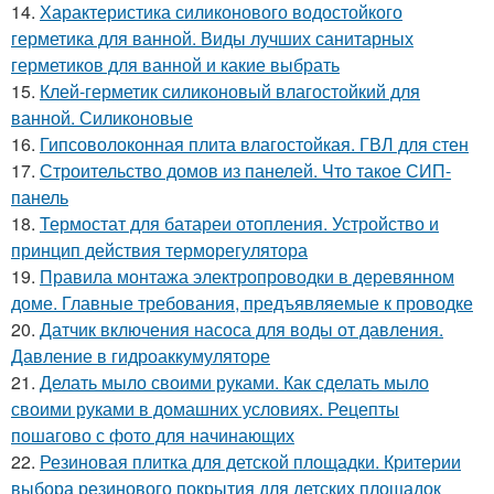
14.
Характеристика силиконового водостойкого
герметика для ванной. Виды лучших санитарных
герметиков для ванной и какие выбрать
15.
Клей-герметик силиконовый влагостойкий для
ванной. Силиконовые
16.
Гипсоволоконная плита влагостойкая. ГВЛ для стен
17.
Строительство домов из панелей. Что такое СИП-
панель
18.
Термостат для батареи отопления. Устройство и
принцип действия терморегулятора
19.
Правила монтажа электропроводки в деревянном
доме. Главные требования, предъявляемые к проводке
20.
Датчик включения насоса для воды от давления.
Давление в гидроаккумуляторе
21.
Делать мыло своими руками. Как сделать мыло
своими руками в домашних условиях. Рецепты
пошагово с фото для начинающих
22.
Резиновая плитка для детской площадки. Критерии
выбора резинового покрытия для детских площадок