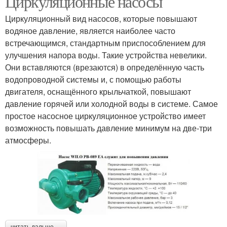
Циркуляционные насосы
Циркуляционный вид насосов, которые повышают
водяное давление, является наиболее часто
встречающимся, стандартным приспособлением для
Насосы для повышения
Погружные насосы
улучшения напора воды. Такие устройства невелики.
Они вставляются (врезаются) в определённую часть
водопроводной системы и, с помощью работы
двигателя, оснащённого крыльчаткой, повышают
Скважные насосы
Колодезные насосы
давление горячей или холодной воды в системе. Самое
простое насосное циркуляционное устройство имеет
возможность повышать давление минимум на две-три
атмосферы.
Дренажные насосы
Насос для колодца
Идеальный насос
Циркуляционный насос
читать дальше →