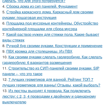
сделать, что для этого потребуется?
4.
Сборка дома из сип панелей. Фундамент
5.
Стройка каркасного дома. Каркасный дом своими
руками: пошаговая инструкция
6.
Площадка под мусорные контейнеры. Обустройство
контейнерной площадки для сбора мусора
7.
Какой раствор нужен для стяжки пола. Какие бывают
виды стяжек
8.
Ручной бур своими руками. Конструкции и применение
9.
ПВХ кромка для столешницы. Из ПВХ
10.
Как своими руками сделать гардеробную. Как сделать
гардеробную: 6 вариантов размещения
11.
Строительство из СИП-панелей своими руками. SIP
панели –, что это такое
12.
7 лучших герметиков для ванной. Рейтинг ТОП 7
лучших герметиков для ванны! Отзывы, какой выбрать?
13.
Из люстры выходят 4 провода. Как подключить
люстру: с 2, 3, 4 проводами к двойному и одинарному
выключателю