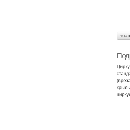
читат
Под
Цирку
станд
(врез
крыль
цирку