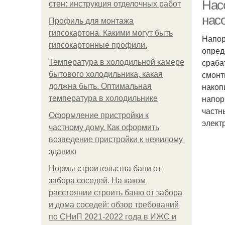
Нас
стен: инструкция отделочных работ
нас
Профиль для монтажа
гипсокартона. Какими могут быть
Напор
гипсокартонные профили.
опред
сраба
Температура в холодильной камере
смонт
бытового холодильника, какая
накоп
должна быть. Оптимальная
напор
температура в холодильнике
частн
Оформление пристройки к
элект
частному дому. Как оформить
возведение пристройки к нежилому
зданию
Нормы строительства бани от
забора соседей. На каком
расстоянии строить баню от забора
и дома соседей: обзор требований
по СНиП 2021-2022 года в ИЖС и