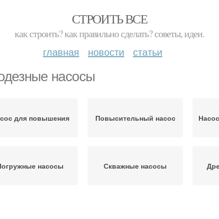
СТРОИТЬ ВСЕ
как строить? как правильно сделать? советы, идеи.
главная
новости
статьи
одезные насосы
сос для повышения
Повысительный насос
Насо
Погружные насосы
Скважные насосы
Др
Насос для полива
Идеальный насос