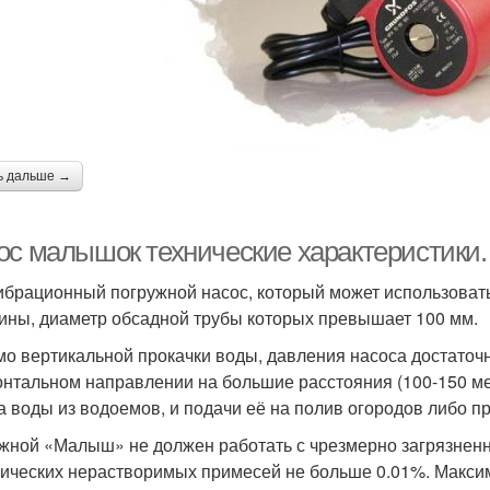
ь дальше →
ос малышок технические характеристики
ибрационный погружной насос, который может использовать
ины, диаметр обсадной трубы которых превышает 100 мм.
о вертикальной прокачки воды, давления насоса достаточн
онтальном направлении на большие расстояния (100-150 мет
а воды из водоемов, и подачи её на полив огородов либо п
жной «Малыш» не должен работать с чрезмерно загрязненн
ических нерастворимых примесей не больше 0.01%. Макси