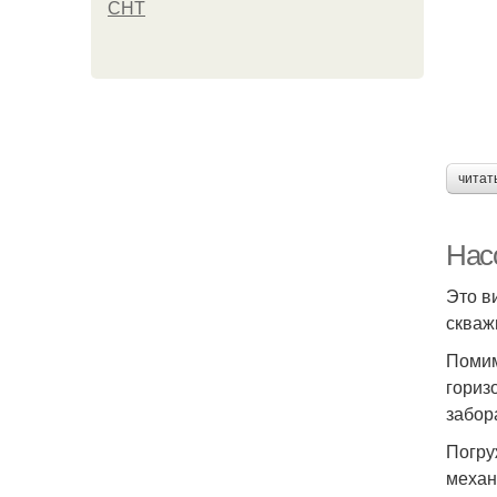
СНТ
читат
Нас
Это в
скваж
Помим
гориз
забор
Погру
механ