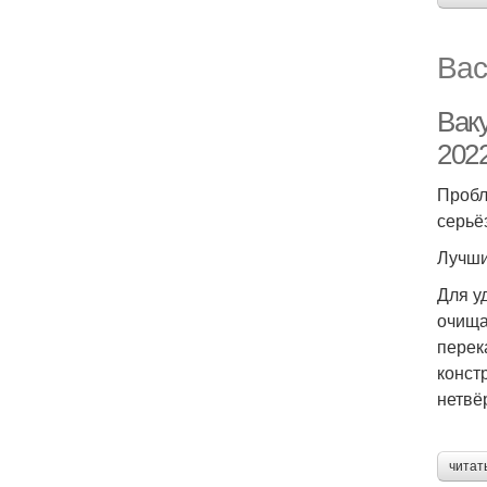
Вас
Вак
202
Пробл
серьё
Лучши
Для у
очища
перек
конст
нетвё
читат