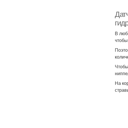
Дат
гид
В люб
чтобы
Поэто
колич
Чтобы
ниппе
На ко
страв