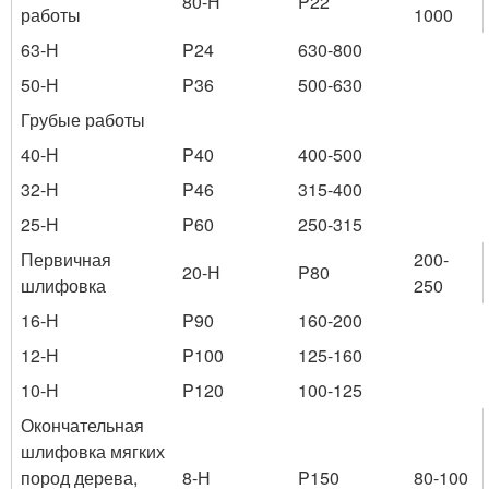
80-Н
P22
работы
1000
63-Н
P24
630-800
50-Н
P36
500-630
Грубые работы
40-Н
P40
400-500
32-Н
P46
315-400
25-Н
P60
250-315
Первичная
200-
20-Н
P80
шлифовка
250
16-Н
P90
160-200
12-Н
P100
125-160
10-Н
P120
100-125
Окончательная
шлифовка мягких
пород дерева,
8-Н
P150
80-100