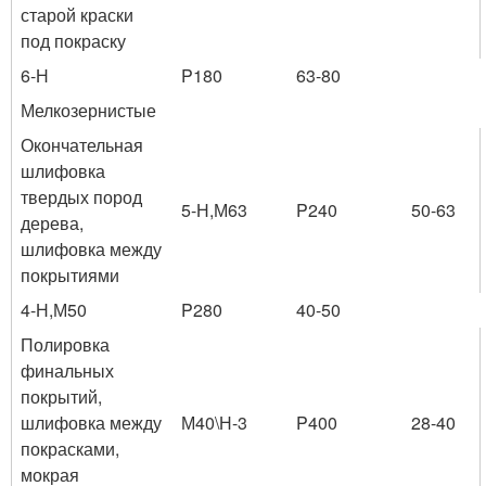
старой краски
под покраску
6-Н
P180
63-80
Мелкозернистые
Окончательная
шлифовка
твердых пород
5-Н,М63
P240
50-63
дерева,
шлифовка между
покрытиями
4-Н,М50
P280
40-50
Полировка
финальных
покрытий,
шлифовка между
М40\Н-3
P400
28-40
покрасками,
мокрая