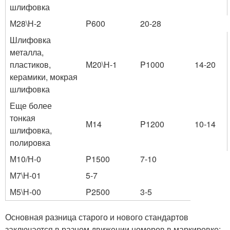
шлифовка
М28\Н-2
P600
20-28
Шлифовка
металла,
пластиков,
М20\Н-1
P1000
14-20
керамики, мокрая
шлифовка
Еще более
тонкая
М14
P1200
10-14
шлифовка,
полировка
М10/Н-0
P1500
7-10
М7\Н-01
5-7
М5\Н-00
P2500
3-5
Основная разница старого и нового стандартов
заключается в разном движении номеров в маркировке: