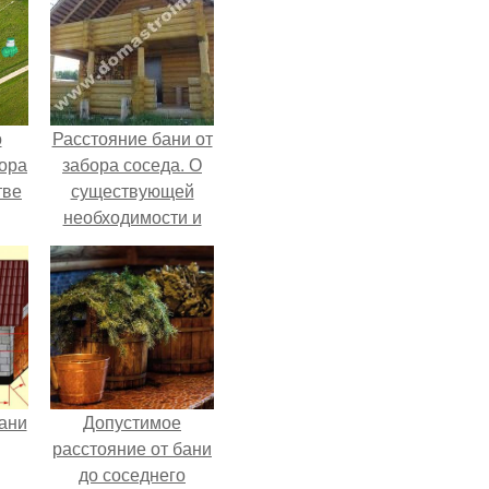
о
Расстояние бани от
бора
забора соседа. О
тве
существующей
необходимости и
е и
предписаниях
чия
Т и
ани
Допустимое
расстояние от бани
до соседнего