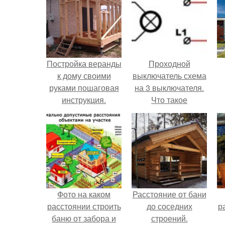
Постройка веранды
Проходной
к дому своими
выключатель схема
руками пошаговая
на 3 выключателя.
инструкция.
Что такое
Основные правила
проходной
пристройки
выключатель и как
веранды к дому и
он работает
его наружное
оформление
Фото на каком
Расстояние от бани
расстоянии строить
до соседних
р
баню от забора и
строений.