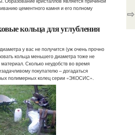
ы. Образование кристаллов является причиной
иванию цементного камня и его полному
⇨
ковые кольца для углубления
иаметра у вас не получится (уж очень прочно
зовать кольца меньшего диаметра тоже не
й материал. Сколько неудобств во время
езадачливому покупателю – догадаться
ьных полимерных колец серии «ЭКОСИС».