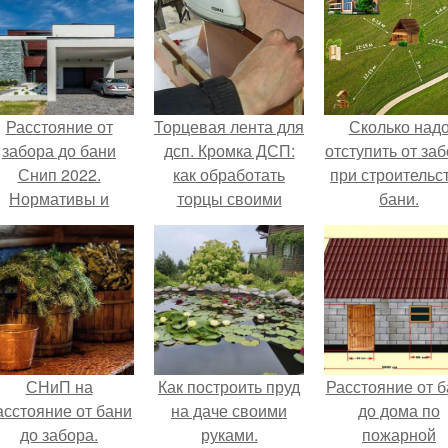
Расстояние от
Торцевая лента для
Сколько над
забора до бани
дсп. Кромка ДСП:
отступить от за
Снип 2022.
как обработать
при строительс
Нормативы и
торцы своими
бани.
законы
руками
Законодательны
реальные разли
между ИЖС, СН
ДНО
СНиП на
Как построить пруд
Расстояние от б
асстояние от бани
на даче своими
до дома по
до забора.
руками.
пожарной