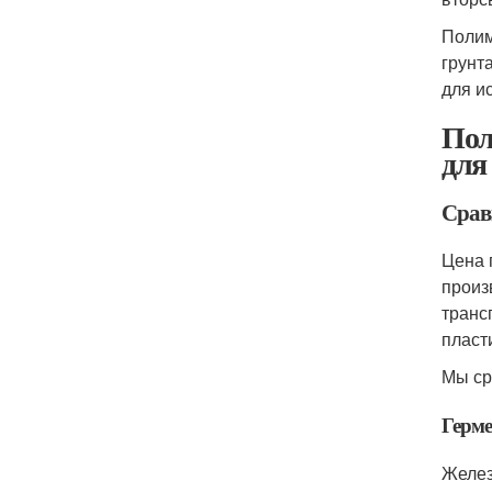
Полим
грунт
для и
Пол
для
Срав
Цена 
произ
транс
пласт
Мы ср
Герме
Желез