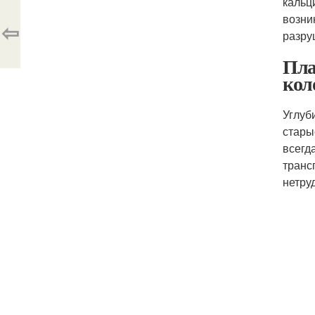
кальц
возни
⇦
разру
Пла
кол
Углуб
стары
всегд
транс
нетру