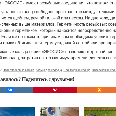
а «ЭКОСИС» имеют резьбовые соединения, что позволяет с
 установки колец свободное пространство между стенками 
няется щебнем, речной галькой или песком. На дне колодц
исленных выше материалов. Герметичность резьбовых сое
оновым герметиком, который наносится непосредственно н
. Если же по каким-то причинам вам необходимо усилить ге
ы стыки обтягиваются термоусадочной лентой или провари
иковые кольца серии «ЭКОСИС» позволяют в кратчайшие с
й колодец, затратив на это минимум времени, денежных сре
и:
Пластмассовые кольца
,
Кольца для колодца
,
Полимерные кольца
,
Пластиковые кол
авилось? Поделитесь с друзьями!