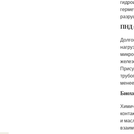
гидро
герме
разру
ПНД к
Долго
нагру
микро
желез
Прису
трубо
менее
Биохи
Химич
конта
и мас
взаим