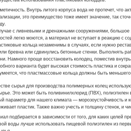
метичность. Внутрь литого корпуса вода не протечет, что а
ализации, это преимущество тоже имеет значение, так сто
ду.
лучае с ливневыми и дренажными сооружениями, большое зн
остей легко моются, а материал не вступает в реакцию с 
стиковые кольца незаменимы в случаях, если нужно реста
или бревна или сдвинулись бетонные стенки. Выполнять р
ни. Намного проще восстановить колодец, поместив внутрь
обного варианта будет высокая стоимость пластика и сокр
умеется, что пластмассовые кольца должны быть меньшего
естве сырья для производства полимерных колец использую
ырье. Это может быть поливинилхлорид (ПВХ), полиэтилен 
й параметр для нашего климата — морозоустойчивость и к
живает пластик. Также важно учесть и толщину стенок, и чи
иал подбирается в зависимости от того, для каких целей п
вой воды лучше использовать пищевой полиэтилен из перв
ырья.