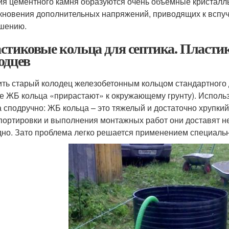
ия цементного камня образуются очень объемные кристалл
кновения дополнительных напряжений, приводящих к вспуч
шению.
стиковые кольца для септика. Пласти
одцев
ить старый колодец железобетонным кольцом стандартного д
е ЖБ кольца «прирастают» к окружающему грунту). Исполь
а сподручно: ЖБ кольца – это тяжелый и достаточно хрупки
портировки и выполнения монтажных работ они доставят н
дно. Зато проблема легко решается применением специал