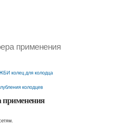
фера применения
ЖБИ колец для колодца
глубления колодцев
а применения
сетям.