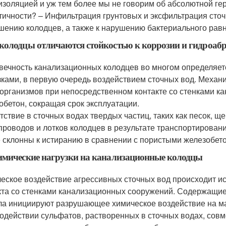
изоляцией и уж тем более мы не говорим об абсолютной ге
тичности? – Инфильтрация грунтовых и эксфильтрация сточ
шению колодцев, а также к нарушению бактериального ра
олодцы отличаются стойкостью к коррозии и гидроабр
вечность канализационных колодцев во многом определяет
зками, в первую очередь воздействием сточных вод. Механи
организмов при непосредственном контакте со стенками к
обетон, сокращая срок эксплуатации.
тствие в сточных водах твердых частиц, таких как песок, щеб
проводов и лотков колодцев в результате транспортирован
 склонны к истиранию в сравнении с пористыми железобет
мические нагрузки на канализационные колодцы
еское воздействие агрессивных сточных вод происходит ис
кта со стенками канализационных сооружений. Содержащие
ла инициируют разрушающее химическое воздействие на м
одействии сульфатов, растворенных в сточных водах, совм