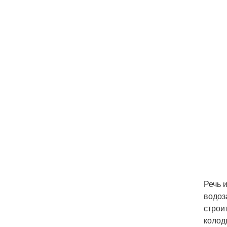
Речь 
водоз
строи
колод