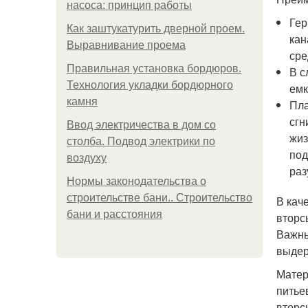
насоса: принцип работы
Гер
Как заштукатурить дверной проем.
кан
Выравнивание проема
сре
Правильная установка бордюров.
В с
Технология укладки бордюрного
емк
камня
Пла
сгн
Ввод электричества в дом со
жиз
столба. Подвод электрики по
под
воздуху
раз
Нормы законодательства о
строительстве бани.. Строительство
В кач
бани и расстояния
вторс
Важны
выдер
Матер
питье
вторс