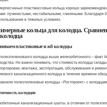
ерпесчаные пластмассовые кольца хорошо зарекомендова
ами: пучинистыми, нестабильными, глиняными. Благодаря 
спользования в тяжелых условиях.
имерные кольца для колодца. Сравне
 колодца
ниваем пластиковые и жб колодцы
полиэтиленоваого колодца выше железобетонного – факт б
водства. Но важно понимать, что стоимость колодца складыв
портировки, монтажа, эксплуатации, обслуживания и ремон
икового канализационного колодца в течение времени обхо
авнили полиэтиленовые колодцы «Ростпроект» с колодцами
тичность колодцев
обетонные канализационные шахты, в отличии от полиэтил