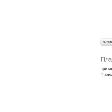
читат
Пла
при м
Преим