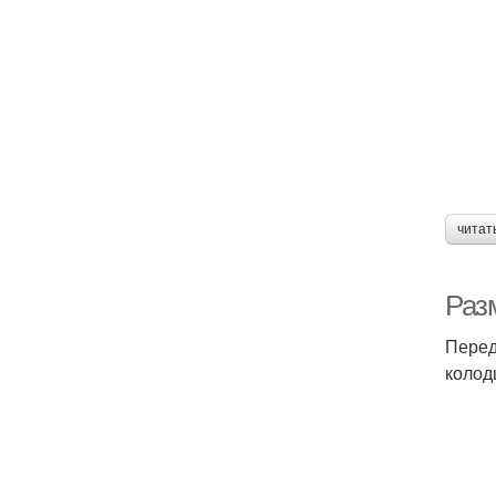
читат
Раз
Перед
колод