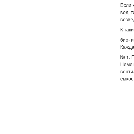
Если 
вод, 
возве
К так
био- 
Кажда
№ 1. 
Немец
венти
ёмкос