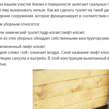
на вашем участке близко к поверхности залегают скальные 
то яму выкапывать нельзя. Как же сделать туалет на такой 
дение сооружения, которое функционирует в соответствии 
им уборным относятся:
или химический туалет;пудр-клозет;люфт-клозет.
я из этих уборных обладает собственными конструкторскими
Гигиеничный люфт-клозет
кое слово «luft» означает воздух. Своё название люфт-клоз
ляцию санузла и выгреба. В этой конструкции выкопанный 
тью.