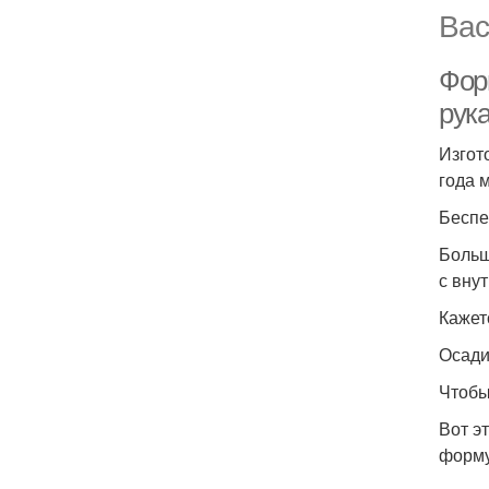
Вас
Фор
рук
Изгот
года 
Беспе
Больш
с вну
Кажет
Осади
Чтобы
Вот э
форму