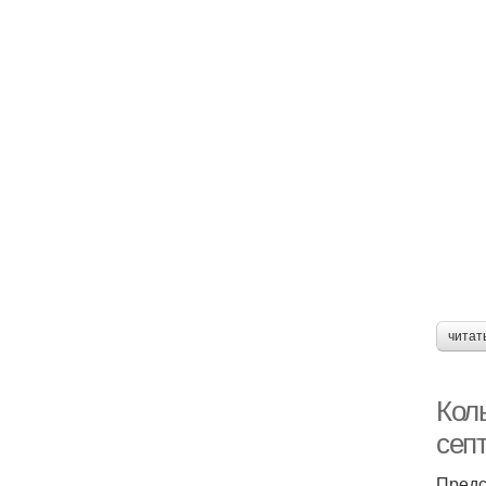
читат
Кол
сеп
Предс