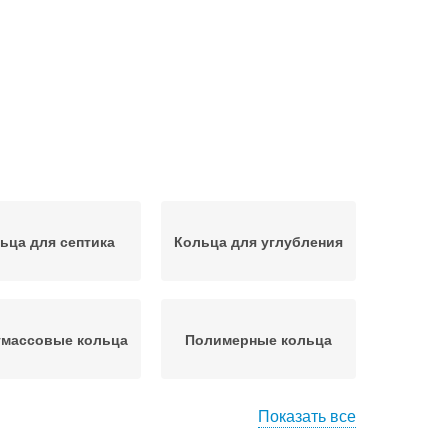
ьца для септика
Кольца для углубления
тмассовые кольца
Полимерные кольца
Показать все
ьцо для колодца
Крышка на колодец