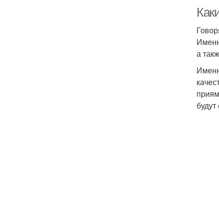
Как
Говор
Именн
а так
Именн
качес
приям
будут