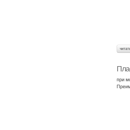
читат
Пла
при м
Преим