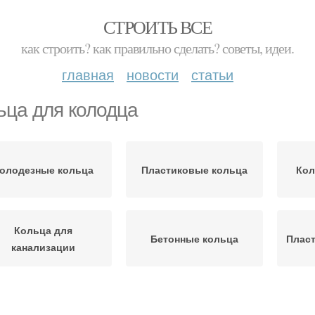
СТРОИТЬ ВСЕ
как строить? как правильно сделать? советы, идеи.
главная
новости
статьи
ьца для колодца
олодезные кольца
Пластиковые кольца
Кол
Кольца для
Бетонные кольца
Плас
канализации
Канализационные
Полимерпесчаные
Кол