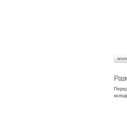
читат
Раз
Перед
колод