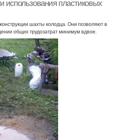
ти использования пластиковых
конструкции шахты колодца. Они позволяют в
нализационные
Колодцы из пластика
щении общих трудозатрат минимум вдвое.
колодцы
ечный колодец
Колодец из пластика
Быстровозводимый
монтные кольца
колодец
лезобетонные
кольца