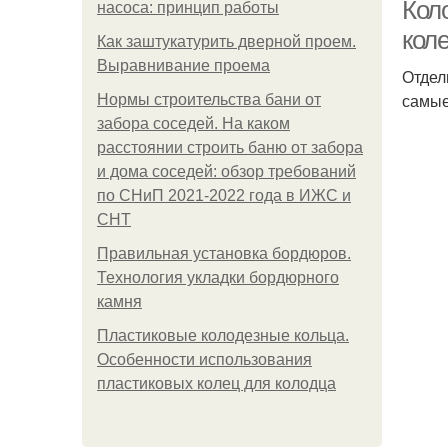
Кол
насоса: принцип работы
кол
Как заштукатурить дверной проем.
Выравнивание проема
Отдел
Пл
самые
Нормы строительства бани от
забора соседей. На каком
расстоянии строить баню от забора
и дома соседей: обзор требований
по СНиП 2021-2022 года в ИЖС и
СНТ
Правильная установка бордюров.
Ко
Технология укладки бордюрного
камня
Пластиковые колодезные кольца.
Особенности использования
пластиковых колец для колодца