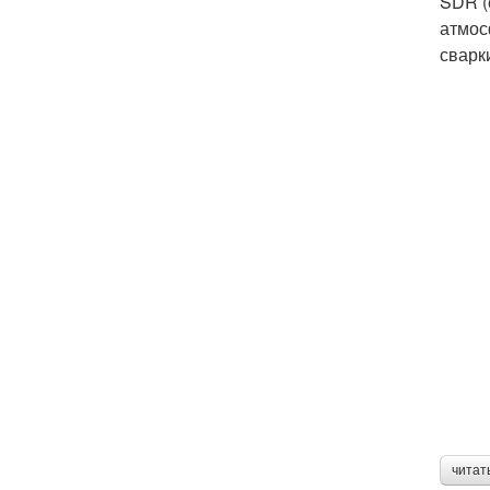
SDR (
атмос
сварк
читат