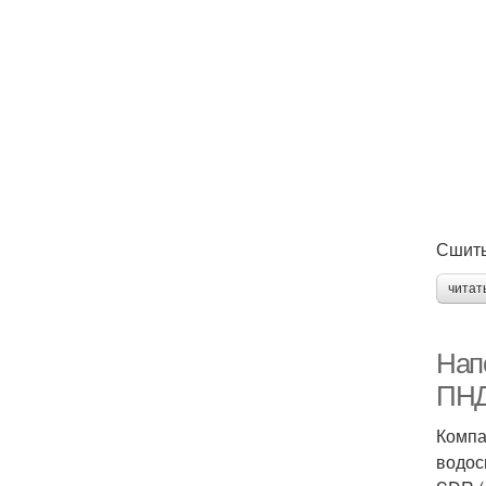
Сшиты
читат
Нап
ПНД
Компа
водос