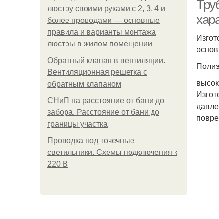
Тру
люстру своими руками с 2, 3, 4 и
хар
более проводами — основные
правила и варианты монтажа
Изгот
люстры в жилом помещении
п
основ
Обратный клапан в вентиляции.
Полиэ
Вентиляционная решетка с
высок
обратным клапаном
Изгот
СНиП на расстояние от бани до
давле
забора. Расстояние от бани до
повре
границы участка
Проводка под точечные
светильники. Схемы подключения к
220 В