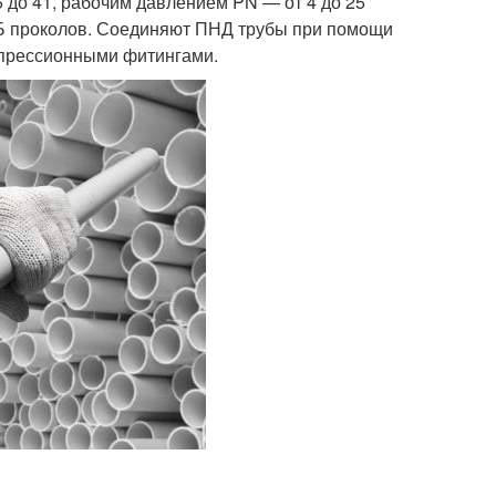
 до 41, рабочим давлением PN — от 4 до 25
ГНБ проколов. Соединяют ПНД трубы при помощи
мпрессионными фитингами.