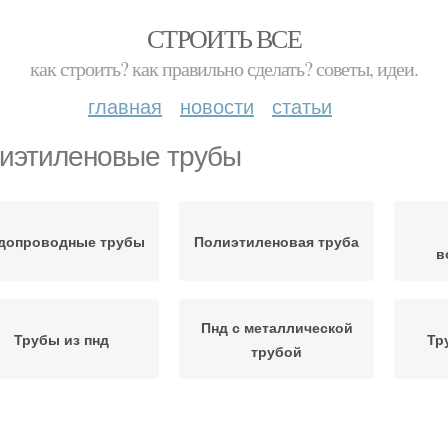
СТРОИТЬ ВСЕ
как строить? как правильно сделать? советы, идеи.
главная
новости
статьи
иэтиленовые трубы
допроводные трубы
Полиэтиленовая труба
в
Пнд с металлической
Трубы из пнд
Тр
трубой
олипропиленовые
Трубы для