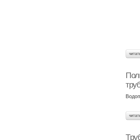
читат
Пол
тру
Водоп
читат
Тру