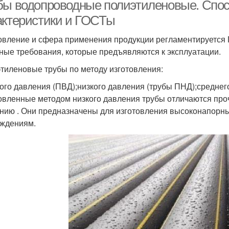
трубы
водопровода
поли
бы водопроводные полиэтиленовые. Спосо
актеристики и ГОСТы
Фитинги для
овление и сфера применения продукции регламентируется 
Трубы из
Мет
олипропиленовых
ные требования, которые предъявляются к эксплуатации.
полипропилена
труб
тиленовые трубы по методу изготовления:
ого давления (ПВД);низкого давления (трубы ПНД);среднег
Во
Питьевые трубы
Фитинги для трубы
овленные методом низкого давления трубы отличаются про
поли
нию . Они предназначены для изготовления высоконапорны
ждениям.