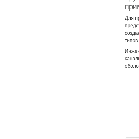
при
Для п
предс
созда
типов
Инжен
канал
оболо