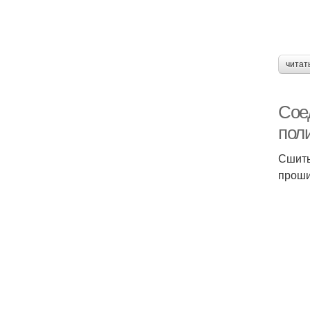
читат
Сое
пол
Сшиты
проши