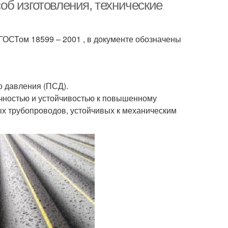
этиленовых труб
б изготовления, технические
ГОСТом 18599 – 2001 , в документе обозначены
аллопластиковые
Трубы для
трубы
водоснабжения
о давления (ПСД).
доснабжения из
чностью и устойчивостью к повышенному
этиленовых труб
х трубопроводов, устойчивых к механическим