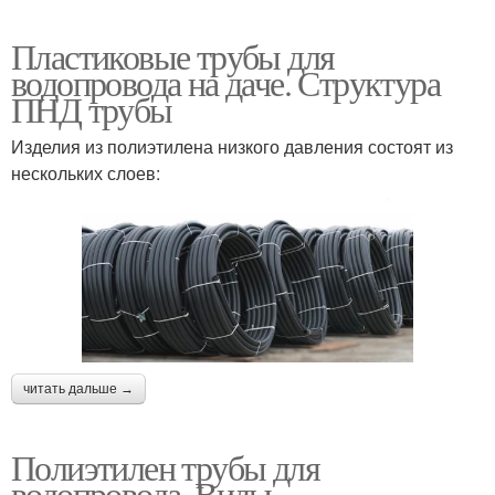
Пластиковые трубы для
водопровода на даче. Структура
Питьевые трубы
Фитинги для трубы
ПНД трубы
Изделия из полиэтилена низкого давления состоят из
нескольких слоев:
Водоснабжения из
полиэтиленовых труб
читать дальше →
Полиэтилен трубы для
водопровода. Виды