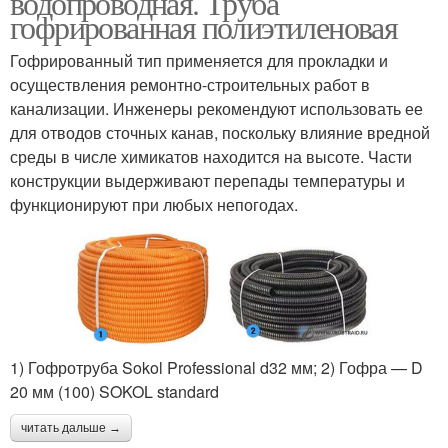
водопроводная. Труба
гофрированная полиэтиленовая
Гофрированный тип применяется для прокладки и
Фитинги для
осуществления ремонтно-строительных работ в
Трубы для канализации
полиэтиленовых труб
канализации. Инженеры рекомендуют использовать ее
для отводов сточных канав, поскольку влияние вредной
среды в числе химикатов находится на высоте. Части
конструкции выдерживают перепады температуры и
Водогазопроводная
Пластиковые кольца
функционируют при любых непогодах.
труба
Прямошовные трубы
Стальные трубы
1) Гофротруба Sokol Professional d32 мм; 2) Гофра — D
20 мм (100) SOKOL standard
Трубы для
Трубы в дюймах
водоснабжения
читать дальше →