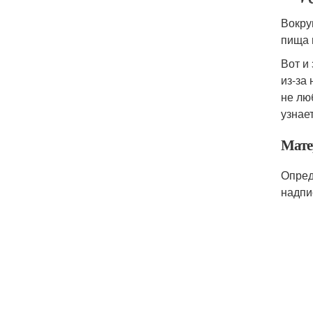
Вокру
пища 
Вот и
из-за
не лю
узнает
Мате
Опред
надпи