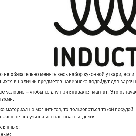
о не обязательно менять весь набор кухонной утвари, если 
ихся в наличии предметов наверняка подойдут для варочн
ое условие – чтобы ко дну притягивался магнит. Это означ
твами.
же материал не магнитится, то пользоваться такой посудой н
начно не получится использовать изделия:
клянные;
дные;