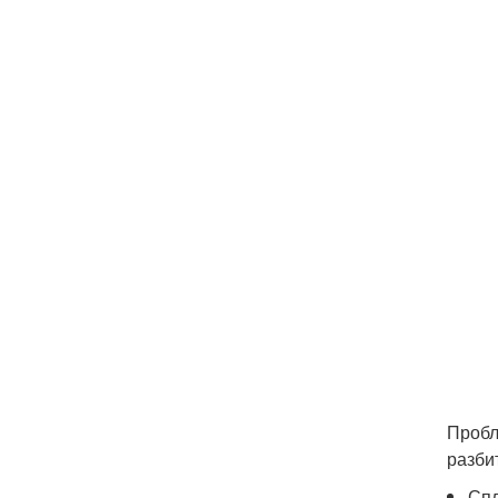
Пробл
разби
Спл