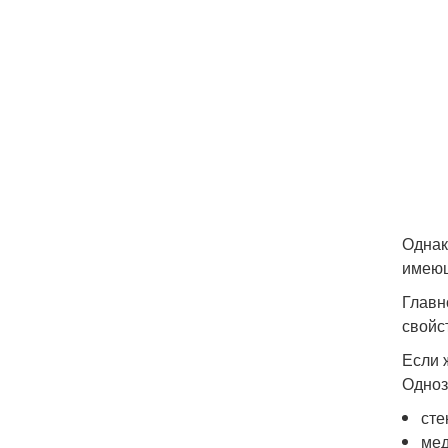
Однак
имеющ
Главн
свойс
Если 
Одноз
сте
ме