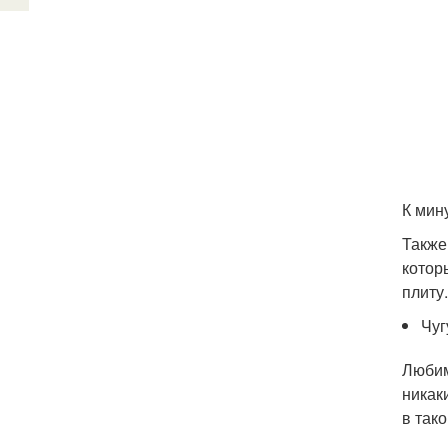
К мин
Также
котор
плиту
Чуг
Любим
никак
в так