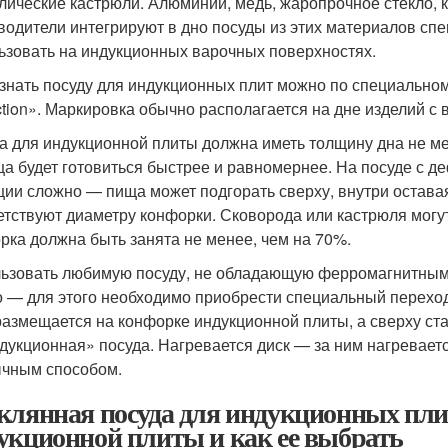
лические кастрюли. Алюминий, медь, жаропрочное стекло, 
водители интегрируют в дно посуды из этих материалов сп
ьзовать на индукционных варочных поверхностях.
знать посуду для индукционных плит можно по специальном
ction». Маркировка обычно располагается на дне изделий с
а для индукционной плиты должна иметь толщину дна не мен
а будет готовиться быстрее и равномернее. На посуде с д
ции сложно — пища может подгорать сверху, внутри остава
етствуют диаметру конфорки. Сковорода или кастрюля могут
рка должна быть занята не менее, чем на 70%.
ьзовать любимую посуду, не обладающую ферромагнитными
 — для этого необходимо приобрести специальный переходни
размещается на конфорке индукционной плиты, а сверху ста
дукционная» посуда. Нагревается диск — за ним нагреваетс
чным способом.
клянная посуда для индукционных плит
укционной плиты и как ее выбрать