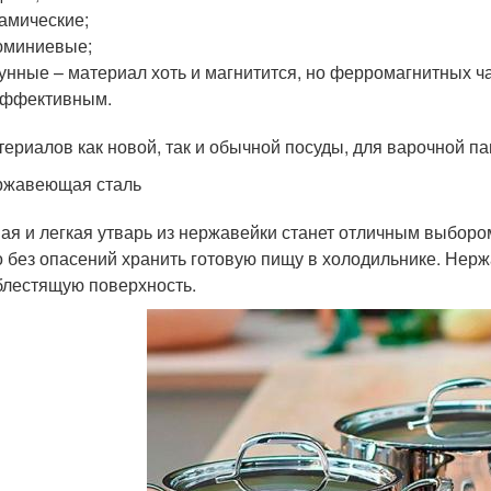
амические;
юминиевые;
унные – материал хоть и магнитится, но ферромагнитных ча
эффективным.
териалов как новой, так и обычной посуды, для варочной па
ржавеющая сталь
ая и легкая утварь из нержавейки станет отличным выбором
 без опасений хранить готовую пищу в холодильнике. Нерж
 блестящую поверхность.