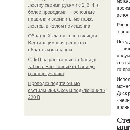
метал
люстру своими руками с 2, 3, 4 и
произ
более проводами — основные
испол
правила и варианты монтажа
Распо
люстры в жилом помещении
«indu
Обратный клапан в вентиляции.
Посуд
Вентиляционная решетка с
— пищ
обратным клапаном
индук
СНиП на расстояние от бани до
соотв
забора. Расстояние от бани до
конфо
границы участка
Испол
Проводка под точечные
можно
светильники. Схемы подключения к
Диск 
220 В
«неин
привы
Сте
инд