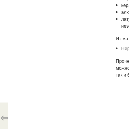
кер
ал
лат
не
Из ма
Не
Прочн
можно
так и
⇦