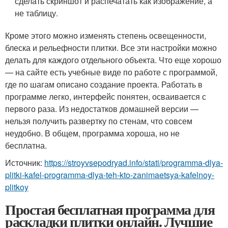
сделать скриншот и распечатать как изображение, а
не таблицу.
Кроме этого можно изменять степень освещенности,
блеска и рельефности плитки. Все эти настройки можно
делать для каждого отдельного объекта. Что еще хорошо
— на сайте есть учебные виде по работе с программой,
где по шагам описано создание проекта. Работать в
программе легко, интерфейс понятен, осваивается с
первого раза. Из недостатков домашней версии —
нельзя получить развертку по стенам, что совсем
неудобно. В общем, программа хороша, но не
бесплатна.
Источник:
https://stroyvsepodryad.info/stati/programma-dlya-
plitki-kafel-programma-dlya-teh-kto-zanimaetsya-kafelnoy-
plitkoy
Простая бесплатная программа для
раскладки плитки онлайн. Лучшие