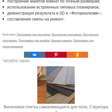
построение макетов комнат по точным размерам;
использование встроенных типовых планировок;
демонстрация результата в 3D и «Фотореализме»;
составление сметы на ремонт.
Категории:
Программа для раскладки
,
Бесплатная программа
,
Бесплатные
программы
,
Программы для дизайна
,
Ванная комната
,
Программы для
проектирования
Читайте также
Виниловая плитка самоклеющаяся для пола. Структура