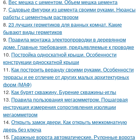
6.
Вес мешка с цементом. Объем мешка цемента
7.
Садовые фигурки из цемента своими руками. Нюансы
работы с цементным раствором
8.
23 лучших герметиков для ванных комнат. Какие
бывают виды герметиков
9.
Правила монтажа электропроводки в деревянном
доме. Главные требования, предъявляемые к проводке
10.
Постройка односкатной крыши. Особенности
конструкции односкатной крыши
11.
Как построить веранду своими руками. Особенности
террасы и ее отличие от других малых архитектурных
форм (МАФ)
12.
Как бурят скважину. Бурение скважины-иглы
13.
Правила пользования мегаомметром. Пошаговая
инструкция измерения сопротивления изоляции
мегаомметром
14.
Открыть замок двери. Как открыть межкомнатную
дверь без ключа
15.
Гаражные ворота автоматические. Рулонные ворота