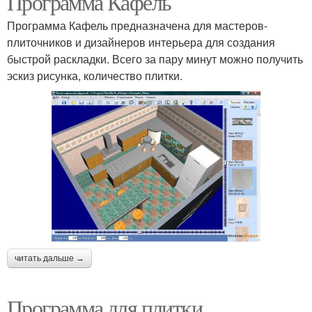
Программа Кафель
Программа Кафель предназначена для мастеров-
плиточников и дизайнеров интерьера для создания
Программа по
Условно-бесплатные
быстрой раскладки. Всего за пару минут можно получить
раскладке
программы
эскиз рисунка, количество плитки.
Программа для расчета
Простая программа
Простые программы
читать дальше →
Программа для плитки.