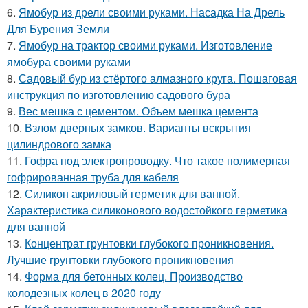
6.
Ямобур из дрели своими руками. Насадка На Дрель
Для Бурения Земли
7.
Ямобур на трактор своими руками. Изготовление
ямобура своими руками
8.
Садовый бур из стёртого алмазного круга. Пошаговая
инструкция по изготовлению садового бура
9.
Вес мешка с цементом. Объем мешка цемента
10.
Взлом дверных замков. Варианты вскрытия
цилиндрового замка
11.
Гофра под электропроводку. Что такое полимерная
гофрированная труба для кабеля
12.
Силикон акриловый герметик для ванной.
Характеристика силиконового водостойкого герметика
для ванной
13.
Концентрат грунтовки глубокого проникновения.
Лучшие грунтовки глубокого проникновения
14.
Форма для бетонных колец. Производство
колодезных колец в 2020 году