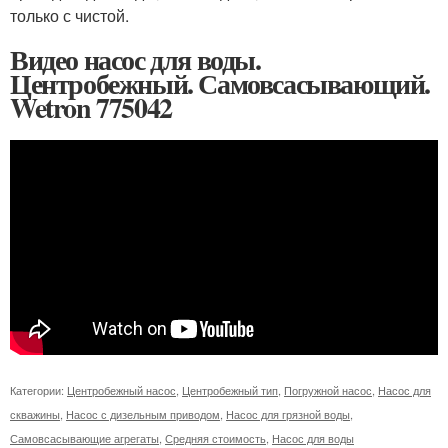
только с чистой.
Видео насос для воды.
Центробежный. Самовсасывающий.
Wetron 775042
Категории:
Центробежный насос
,
Центробежный тип
,
Погружной насос
,
Насос для
скважины
,
Насос с дизельным приводом
,
Насос для грязной воды
,
Самовсасывающие агрегаты
,
Средняя стоимость
,
Насос для воды