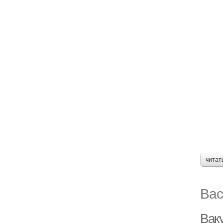
читат
Вас
Вак