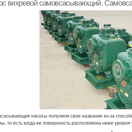
приводом
воды
ос вихревой самовсасывающий. Самовс
сасывающие насосы получили свое название из-за способно
ны, то есть когда ее поверхность расположена ниже уровня 