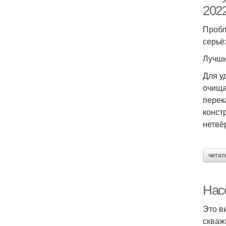
202
Пробл
серьё
Лучши
Для у
очища
перек
конст
нетвё
читат
Нас
Это в
скваж