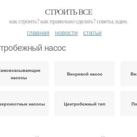
СТРОИТЬ ВСЕ
как строить? как правильно сделать? советы, идеи.
главная
новости
статьи
тробежный насос
Самовсасывающие
Вихревой насос
Ви
насосы
верхностные насосы
Центробежный тип
По
асос с дизельным
Насос для грязной
Н