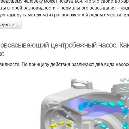
ведущему человеку может показаться, что это свойство хара
аты второй разновидности – нормального всасывания – «жду
ую камеру самотеком (из расположенной рядом емкости) ил
ь дальше →
овсасывающий центробежный насос. Ка
ос
видности. По принципу действия различают два вида насос