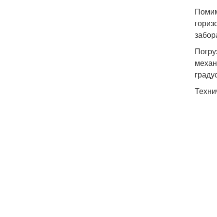
Помим
гориз
забор
Погру
механ
граду
Техни