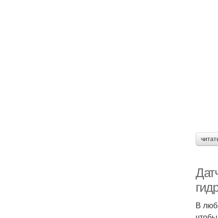
читат
Дат
гид
В люб
чтобы