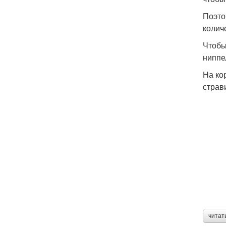
Поэто
колич
Чтобы
ниппе
На ко
страв
читат