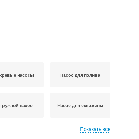
хревые насосы
Насос для полива
гружной насос
Насос для скважины
Показать все
асос для воды