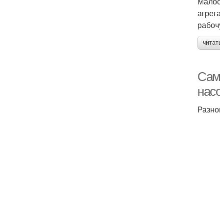
Малос
агрег
рабоч
читат
Сам
нас
Разно