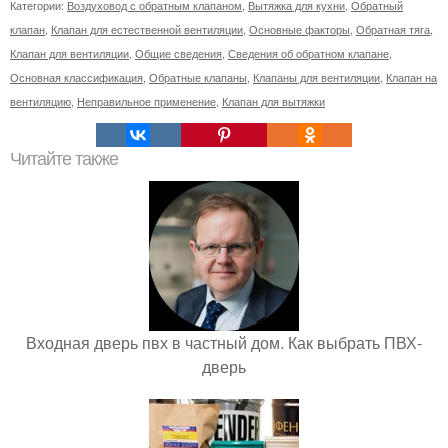
Категории:
Воздуховод с обратным клапаном
,
Вытяжка для кухни
,
Обратный
клапан
,
Клапан для естественной вентиляции
,
Основные факторы
,
Обратная тяга
,
Клапан для вентиляции
,
Общие сведения
,
Сведения об обратном клапане
,
Основная классификация
,
Обратные клапаны
,
Клапаны для вентиляции
,
Клапан на
вентиляцию
,
Неправильное применение
,
Клапан для вытяжки
Читайте также
Входная дверь пвх в частный дом. Как выбрать ПВХ-
дверь