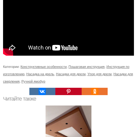
Категории:
Конструктивные особенности
,
Пошаговая инструкция
,
Инструкция по
изготовлению
,
Насадка на дрель
,
Насадки для дрели
,
Упор для дрели
,
Насадки для
сверления
,
Ручной ямобур
Читайте также