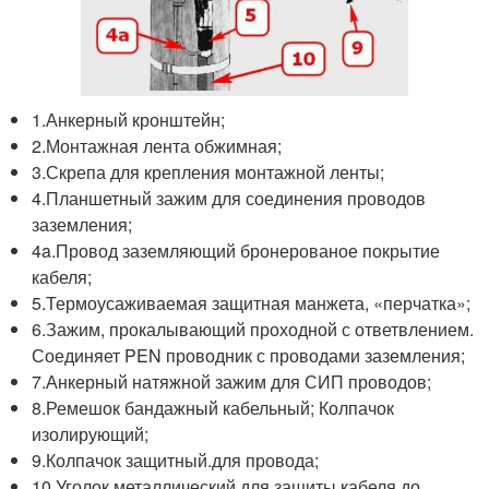
1.Анкерный кронштейн;
2.Монтажная лента обжимная;
3.Скрепа для крепления монтажной ленты;
4.Планшетный зажим для соединения проводов
заземления;
4a.Провод заземляющий бронерованое покрытие
кабеля;
5.Термоусаживаемая защитная манжета, «перчатка»;
6.Зажим, прокалывающий проходной с ответвлением.
Соединяет PEN проводник с проводами заземления;
7.Анкерный натяжной зажим для СИП проводов;
8.Ремешок бандажный кабельный; Колпачок
изолирующий;
9.Колпачок защитный.для провода;
10.Уголок металлический для защиты кабеля до