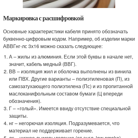
Маркировка с расшифровкой
Основные характеристики кабеля принято обозначать
буквенно-цифровым кодом. Например, об изделии марки
АВВГнг-лс 3х16 можно сказать следующее:
А – жилы из алюминия. Если этой буквы в начале нет,
значит, кабель медный (ВВГ).
ВВ – изоляция жил и оболочка выполнены из винила
или ПВХ. Другие варианты – полиэтиленовая (П), из
самозатухающего полиэтилена (Пс) и из пропитанной
маслоканифольным составом бумаги (Ц впереди
обозначения).
Г – «голый». Имеется ввиду отсутствие специальной
защиты.
нг – негорючая изоляция. Подразумевается, что
материал не поддерживает горение.
лс – низкое дымовыделение (от англ. low smoke).