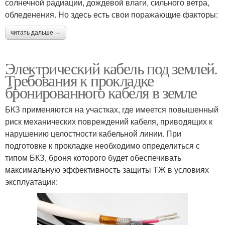
солнечной радиации, дождевой влаги, сильного ветра,
обледенения. Но здесь есть свои поражающие факторы:
читать дальше →
Провода в земле
Труба для кабеля
Электрический кабель под землей.
Требования к прокладке
бронированного кабеля в земле
Подземный кабель
Гофр для кабеля
БКЗ применяются на участках, где имеется повышенный
риск механических повреждений кабеля, приводящих к
нарушению целостности кабельной линии. При
подготовке к прокладке необходимо определиться с
Кабель в частном доме
типом БКЗ, броня которого будет обеспечивать
максимальную эффективность защиты ТЖ в условиях
эксплуатации: