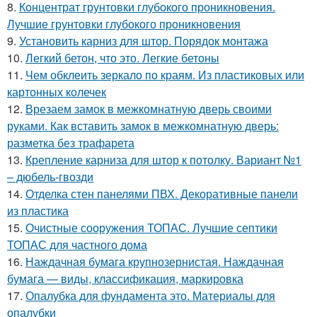
8.
Концентрат грунтовки глубокого проникновения.
Лучшие грунтовки глубокого проникновения
9.
Установить карниз для штор. Порядок монтажа
10.
Легкий бетон, что это. Легкие бетоны
11.
Чем обклеить зеркало по краям. Из пластиковых или
картонных колечек
12.
Врезаем замок в межкомнатную дверь своими
руками. Как вставить замок в межкомнатную дверь:
разметка без трафарета
13.
Крепление карниза для штор к потолку. Вариант №1
– дюбель-гвозди
14.
Отделка стен панелями ПВХ. Декоративные панели
из пластика
15.
Очистные сооружения ТОПАС. Лучшие септики
ТОПАС для частного дома
16.
Наждачная бумага крупнозернистая. Наждачная
бумага — виды, классификация, маркировка
17.
Опалубка для фундамента это. Материалы для
опалубки