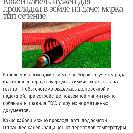
Какой кабель нужен для
прокладки в земле на даче: марка
тип сечение
Кабель от
Медный кабель
механических
повреждений
Кабель на опоре
Кабель к опоре
Кабель для прокладки в земле выбирают с учетом ряда
факторов, в первую очередь – химического состава
грунта. Чтобы система оказалась долговечной и
Кабели для соединения
Траншеи под кабель
надежной, при устройстве подземной линии нужно
соблюдать правила ПУЭ и других нормативных
документов.
Какие кабели можно прокладывать под землей
Связи в земле
Линии в земле
В траншее кабель защищен от перепадов температуры,