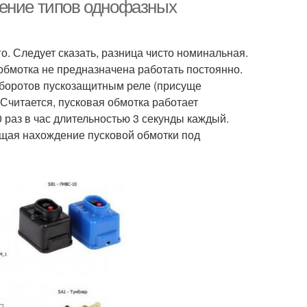
обмоткой
чение типов однофазных
о. Следует сказать, разница чисто номинальная.
бмотка не предназначена работать постоянно.
оборотов пускозащитным реле (присуще
читается, пусковая обмотка работает
 раз в час длительностью 3 секунды каждый.
ающая нахождение пусковой обмотки под