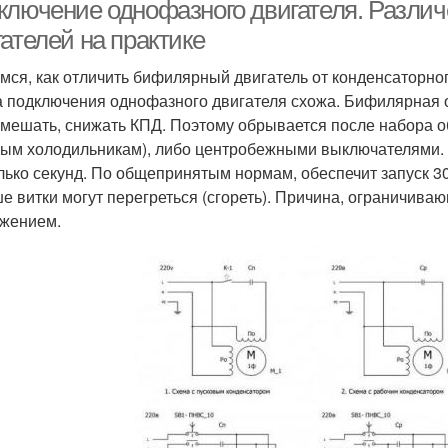
конденсатор
ключение однофазного двигателя. Разли
ателей на практике
мся, как отличить бифилярный двигатель от конденсаторног
 подключения однофазного двигателя схожа. Бифилярная о
 мешать, снижать КПД. Поэтому обрывается после набора 
ым холодильникам), либо центробежными выключателями. С
лько секунд. По общепринятым нормам, обеспечит запуск 30
е витки могут перегреться (сгореть). Причина, ограничив
жением.