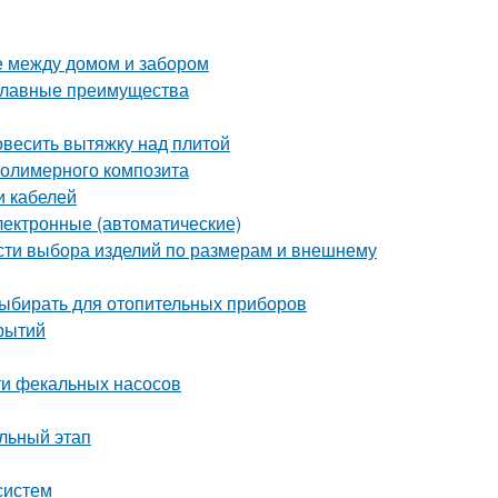
е между домом и забором
 главные преимущества
повесить вытяжку над плитой
полимерного композита
и кабелей
лектронные (автоматические)
сти выбора изделий по размерам и внешнему
выбирать для отопительных приборов
рытий
ти фекальных насосов
льный этап
систем