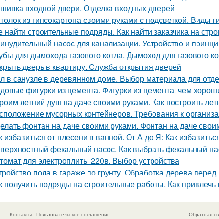
шивка входной двери. Отделка входных дверей
толок из гипсокартона своими руками с подсветкой. Виды 
е найти строительные подряды. Как найти заказчика на стро
инудительный насос для канализации. Устройство и принци
убы для дымохода газового котла. Дымоход для газового кот
крыть дверь в квартиру. Служба открытия дверей
л в санузле в деревянном доме. Выбор материала для отде
довые фигурки из цемента. Фигурки из цемента: чем хороши
роим летний душ на даче своими руками. Как построить ле
сположение мусорных контейнеров. Требования к организ
елать фонтан на даче своими руками. Фонтан на даче свои
к избавиться от плесени в ванной. От А до Я: Как избавить
верхностный фекальный насос. Как выбрать фекальный на
томат для электроплиты 220в. Выбор устройства
тройство пола в гараже по грунту. Обработка дерева пере
к получить подряды на строительные работы. Как привлечь 
Контакты
Пользовательское соглашение
Обратная св