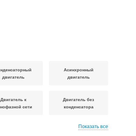
онденсаторный
Асинхронный
двигатель
двигатель
Двигатель к
Двигатель без
нофазной сети
конденсатора
Показать все
атель с пусковой
Синхронный двигатель