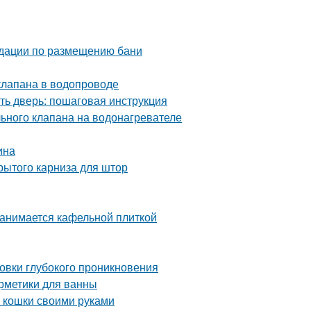
ндации по размещению бани
клапана в водопроводе
ть дверь: пошаговая инструкция
ьного клапана на водонагревателе
ина
рытого карниза для штор
занимается кафельной плиткой
товки глубокого проникновения
рметики для ванны
ля кошки своими руками