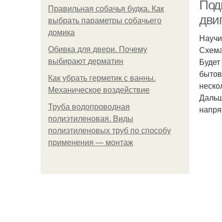
Под
Правильная собачья будка. Как
двиг
выбрать параметры собачьего
домика
Научи
Схема
Обивка для двери. Почему
Будет
выбирают дерматин
бытов
Как убрать герметик с ванны.
неско
Механическое воздействие
Дальш
Труба водопроводная
напря
полиэтиленовая. Виды
полиэтиленовых труб по способу
применения — монтаж