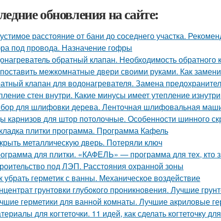
ледние обновления на сайте:
устимое расстояние от бани до соседнего участка. Рекоме
ра под провода. Назначение гофры
онагреватель обратный клапан. Необходимость обратного 
 поставить межкомнатные двери своими руками. Как замени
атный клапан для водонагревателя. Замена предохранител
пление стен внутри. Какие минусы имеет утепление изнутри
бор для шлифовки дерева. Ленточная шлифовальная маш
ы карнизов для штор потолочные. Особенности шинного ск
кладка плитки программа. Программа Кафель
крыть металлическую дверь. Потеряли ключ
ограмма для плитки. «КАФЕЛЬ» — программа для тех, кто 
роительство под ЛЭП. Расстояния охранной зоны
к убрать герметик с ванны. Механическое воздействие
нцентрат грунтовки глубокого проникновения. Лучшие грун
чшие герметики для ванной комнаты. Лучшие акриловые ге
териалы для когтеточки. 11 идей, как сделать когтеточку д