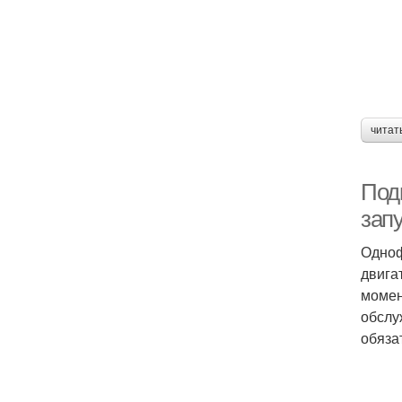
читат
Под
зап
Одноф
двига
момен
обслу
обяза