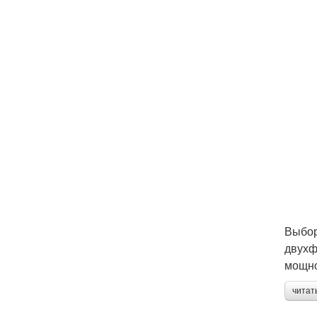
Выбор
двухф
мощно
читат