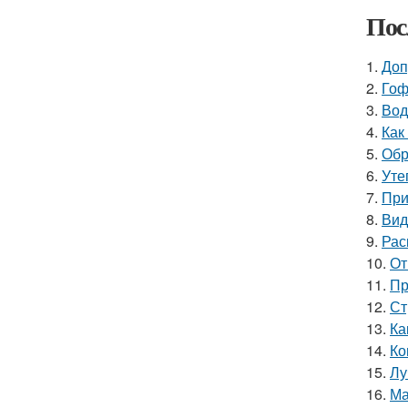
Пос
1.
Доп
2.
Гоф
3.
Вод
4.
Как
5.
Обр
6.
Уте
7.
При
8.
Вид
9.
Рас
10.
От
11.
Пр
12.
Ст
13.
Ка
14.
Ко
15.
Лу
16.
Ма