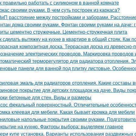
к правильно работать с силиконом в ванной комнате
ркас своими руками. В чем суть построек из каркаса?
иП расстояние между постройками и заборами. Расстояни
нтан дома своими руками. Фонтан своими руками на даче:
иты цементно стружечные. Цементно-стружечная плита
к сделать вытяжку на кухне в квартире в общий стояк. Как 
ррасная композитная доска. Террасная доска из древесно-
означение электрических проводов. Маркировка проводов 
томатический терморегулятор для радиатора отопления. Э
еновые панели для ванной под плитку листовые. Особенно
риловая эмаль для радиаторов отопления. Какие составы 
зиновое покрытие для детских площадок на даче. Виды пок
оки бетонные для стен. Виды и размеры
сос фекальный поверхностный. Отличительные особеннос
омка клеевая для мебели. Какая бывает кромка для мебели
ниловые напольные покрытия своими руками. Подготовите
крытие на кухню. Факторы выбора: выделяем главное
ери купе установка. Варианты использования раздвижных 