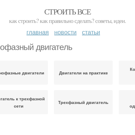
СТРОИТЬ ВСЕ
как строить? как правильно сделать? советы, идеи.
главная
новости
статьи
офазный двигатель
К
нофазные двигатели
Двигатели на практике
гатель к трехфазной
Трехфазный двигатель
сети
од
Двигатель через
Двиг
вигатель с рабочим