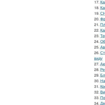
17.
Ка
18.
Ка
19.
СН
20.
Фо
21.
Пл
22.
Ка
23.
Те
24.
Об
25.
Ав
26.
Ст
виду
27.
Ак
28.
Ре
29.
Бл
30.
На
31.
Кр
32.
Ви
33.
По
34.
Дв