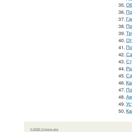
35.
Об
36.
По
37.
Гд
38.
Пр
39.
Тр
40.
От
41.
По
42.
Са
43.
Ст
44.
Ра
45.
Сд
46.
Ка
47.
По
48.
Ав
49.
Ус
50.
Ка
© 2026 Строить все