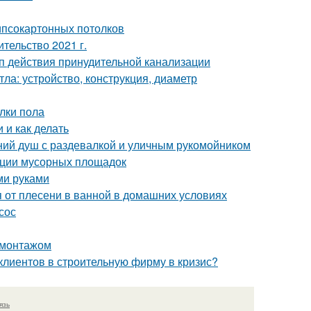
гипсокартонных потолков
ительство 2021 г.
п действия принудительной канализации
ла: устройство, конструкция, диаметр
лки пола
 и как делать
тний душ с раздевалкой и уличным рукомойником
ации мусорных площадок
ми руками
ся от плесени в ванной в домашних условиях
сос
д монтажом
клиентов в строительную фирму в кризис?
язь