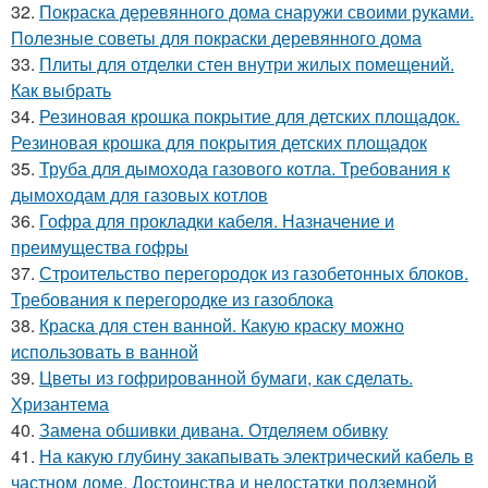
32.
Покраска деревянного дома снаружи своими руками.
Полезные советы для покраски деревянного дома
33.
Плиты для отделки стен внутри жилых помещений.
Как выбрать
34.
Резиновая крошка покрытие для детских площадок.
Резиновая крошка для покрытия детских площадок
35.
Труба для дымохода газового котла. Требования к
дымоходам для газовых котлов
36.
Гофра для прокладки кабеля. Назначение и
преимущества гофры
37.
Строительство перегородок из газобетонных блоков.
Требования к перегородке из газоблока
38.
Краска для стен ванной. Какую краску можно
использовать в ванной
39.
Цветы из гофрированной бумаги, как сделать.
Хризантема
40.
Замена обшивки дивана. Отделяем обивку
41.
На какую глубину закапывать электрический кабель в
частном доме. Достоинства и недостатки подземной