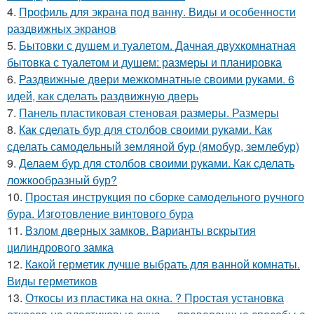
4.
Профиль для экрана под ванну. Виды и особенности
раздвижных экранов
5.
Бытовки с душем и туалетом. Дачная двухкомнатная
бытовка с туалетом и душем: размеры и планировка
6.
Раздвижные двери межкомнатные своими руками. 6
идей, как сделать раздвижную дверь
7.
Панель пластиковая стеновая размеры. Размеры
8.
Как сделать бур для столбов своими руками. Как
сделать самодельный земляной бур (ямобур, землебур)
9.
Делаем бур для столбов своими руками. Как сделать
ложкообразный бур?
10.
Простая инструкция по сборке самодельного ручного
бура. Изготовление винтового бура
11.
Взлом дверных замков. Варианты вскрытия
цилиндрового замка
12.
Какой герметик лучше выбрать для ванной комнаты.
Виды герметиков
13.
Откосы из пластика на окна. ? Простая установка