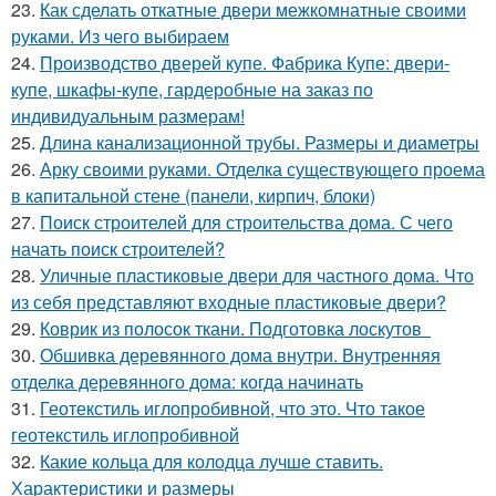
23.
Как сделать откатные двери межкомнатные своими
руками. Из чего выбираем
24.
Производство дверей купе. Фабрика Купе: двери-
купе, шкафы-купе, гардеробные на заказ по
индивидуальным размерам!
25.
Длина канализационной трубы. Размеры и диаметры
26.
Арку своими руками. Отделка существующего проема
в капитальной стене (панели, кирпич, блоки)
27.
Поиск строителей для строительства дома. С чего
начать поиск строителей?
28.
Уличные пластиковые двери для частного дома. Что
из себя представляют входные пластиковые двери?
29.
Коврик из полосок ткани. Подготовка лоскутов
30.
Обшивка деревянного дома внутри. Внутренняя
отделка деревянного дома: когда начинать
31.
Геотекстиль иглопробивной, что это. Что такое
геотекстиль иглопробивной
32.
Какие кольца для колодца лучше ставить.
Характеристики и размеры