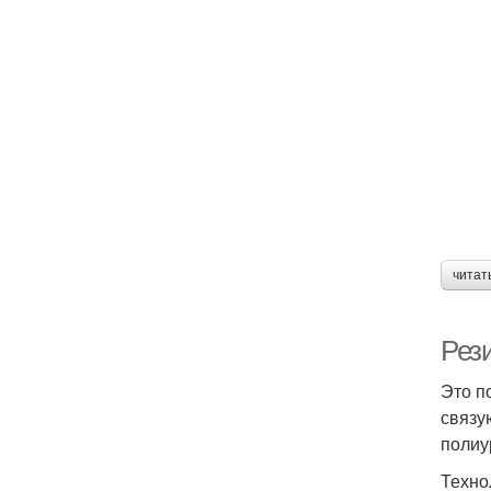
читат
Рез
Это п
связу
полиу
Техно