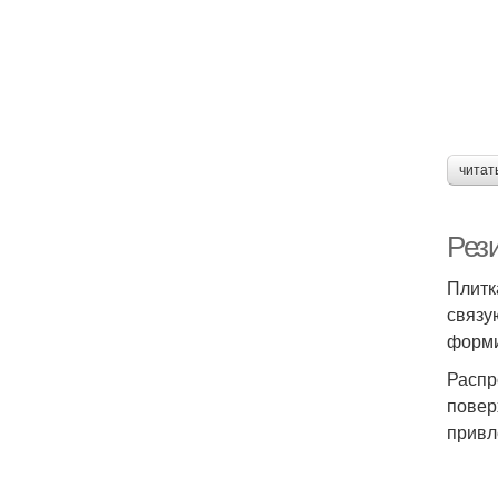
читат
Рез
Плитк
связу
форми
Распр
повер
привл