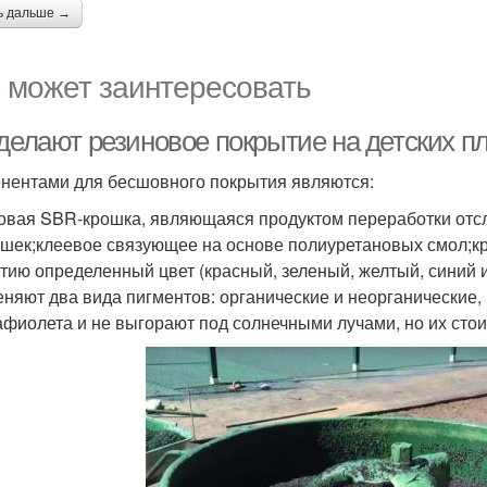
ь дальше →
 может заинтересовать
 делают резиновое покрытие на детских п
нентами для бесшовного покрытия являются:
овая SBR-крошка, являющаяся продуктом переработки отс
шек;клеевое связующее на основе полиуретановых смол;к
тию определенный цвет (красный, зеленый, желтый, синий и 
няют два вида пигментов: органические и неорганические,
афиолета и не выгорают под солнечными лучами, но их сто