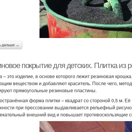
ь дальше →
иновое покрытие для детских. Плитка из 
а – это изделие, в основе которого лежит резиновая крошк
ющим веществом и добавляют краситель. После чего, метод
руют прямоугольные резиновые пластины.
остранённая форма плитки – квадрат со стороной 0,5 м. Её 
хности при прессовании выдавливается рельефный рисунок
екательный внешний вид и повышает противоскользящие с