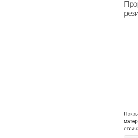
Про
рез
Покры
матер
отлич