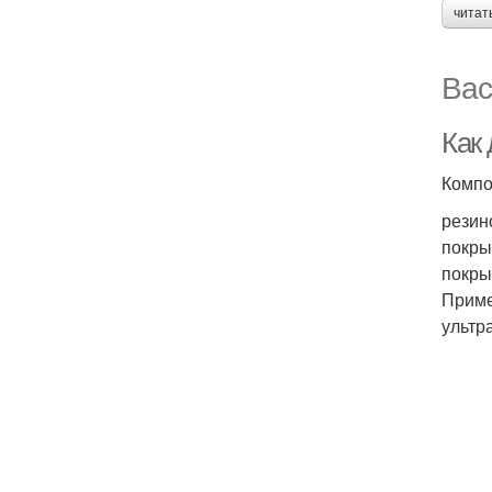
читат
Вас
Как
Компо
резин
покры
покры
Приме
ультр