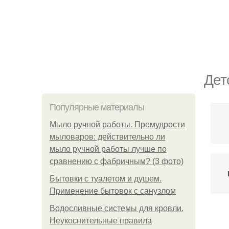
Дет
Популярные материалы
Мыло ручной работы. Премудрости
мыловаров: действительно ли
мыло ручной работы лучше по
сравнению с фабричным? (3 фото)
Бытовки с туалетом и душем.
Применение бытовок с санузлом
Водосливные системы для кровли.
Пло
Неукоснительные правила