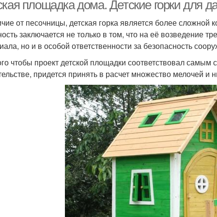
крошки
ская площадка дома. Детские горки для д
ичие от песочницы, детская горка является более сложной 
ость заключается не только в том, что на её возведение т
иала, но и в особой ответственности за безопасность соору
ого чтобы проект детской площадки соответствовал самым 
тельстве, придется принять в расчет множество мелочей и 