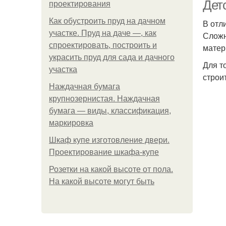
Дет
проектирования
Как обустроить пруд на дачном
В отл
участке. Пруд на даче —, как
Сложн
спроектировать, построить и
матер
украсить пруд для сада и дачного
Для т
участка
строи
Наждачная бумага
крупнозернистая. Наждачная
бумага — виды, классификация,
маркировка
Шкаф купе изготовление двери.
Проектирование шкафа-купе
Розетки на какой высоте от пола.
На какой высоте могут быть