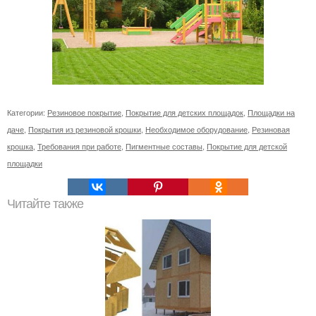
Категории:
Резиновое покрытие
,
Покрытие для детских площадок
,
Площадки на
даче
,
Покрытия из резиновой крошки
,
Необходимое оборудование
,
Резиновая
крошка
,
Требования при работе
,
Пигментные составы
,
Покрытие для детской
площадки
Читайте также