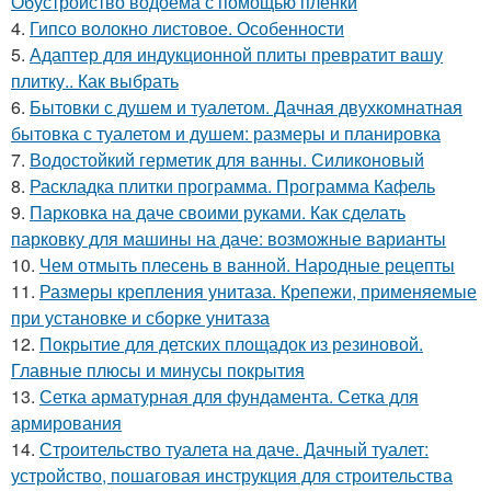
Обустройство водоёма с помощью плёнки
4.
Гипсо волокно листовое. Особенности
5.
Адаптер для индукционной плиты превратит вашу
плитку.. Как выбрать
6.
Бытовки с душем и туалетом. Дачная двухкомнатная
бытовка с туалетом и душем: размеры и планировка
7.
Водостойкий герметик для ванны. Силиконовый
8.
Раскладка плитки программа. Программа Кафель
9.
Парковка на даче своими руками. Как сделать
парковку для машины на даче: возможные варианты
10.
Чем отмыть плесень в ванной. Народные рецепты
11.
Размеры крепления унитаза. Крепежи, применяемые
при установке и сборке унитаза
12.
Покрытие для детских площадок из резиновой.
Главные плюсы и минусы покрытия
13.
Сетка арматурная для фундамента. Сетка для
армирования
14.
Строительство туалета на даче. Дачный туалет:
устройство, пошаговая инструкция для строительства