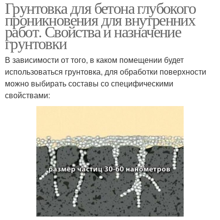
Грунтовка для бетона глубокого
Грунтовки для
Работы по штукатурке
проникновения для внутренних
фасадных работ
работ. Свойства и назначение
грунтовки
В зависимости от того, в каком помещении будет
Работы по дереву
Работы по бетону
использоваться грунтовка, для обработки поверхности
можно выбирать составы со специфическими
свойствами: