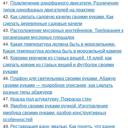
41.
Подключение однофазного двигателя. Различение
типов однофазных двигателей на практике
42.
Как сделать садовую качелю своими руками. Как
сделать деревянные садовые качели
43.
Расположение мусорных контейнеров. Требования к
организации мусорных площадок
44.
Какая температура должна быть в морозильнике.
Какая температура должна быть в морозильной камере
45.
Коврики крючком из старых вещей. 15 идей, как
сделать коврик из старых вещей и футболок своими
руками
46.
Плафон для светильника своими руками. Абажур
своими руками — подробное описание, как сделать
разные типы абажуров
47.
Краска под штукатурку. Покраска стен
48.
Ямобур своими руками ручной. Изготовление
ямобура своими руками: разбор конструктивных
особенностей
49.
Реставрация ванн эмалью. Как понять, что ванне