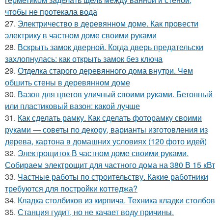
чтобы не протекала вода
27.
Электричество в деревянном доме. Как провести
электрику в частном доме своими руками
28.
Вскрыть замок дверной. Когда дверь предательски
захлопнулась: как открыть замок без ключа
29.
Отделка старого деревянного дома внутри. Чем
обшить стены в деревянном доме
30.
Вазон для цветов уличный своими руками. Бетонный
или пластиковый вазон: какой лучше
31.
Как сделать рамку. Как сделать фоторамку своими
руками — советы по декору, варианты изготовления из
дерева, картона в домашних условиях (120 фото идей)
32.
Электрощиток В частном доме своими руками.
Собираем электрощит для частного дома на 380 В 15 кВт
33.
Частные работы по строительству. Какие работники
требуются для постройки коттеджа?
34.
Кладка столбиков из кирпича. Техника кладки столбов
35.
Станция гудит, но не качает воду причины.