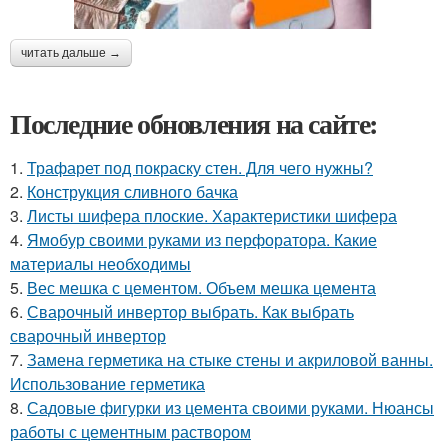
читать дальше →
Последние обновления на сайте:
1.
Трафарет под покраску стен. Для чего нужны?
2.
Конструкция сливного бачка
3.
Листы шифера плоские. Характеристики шифера
4.
Ямобур своими руками из перфоратора. Какие
материалы необходимы
5.
Вес мешка с цементом. Объем мешка цемента
6.
Сварочный инвертор выбрать. Как выбрать
сварочный инвертор
7.
Замена герметика на стыке стены и акриловой ванны.
Использование герметика
8.
Садовые фигурки из цемента своими руками. Нюансы
работы с цементным раствором