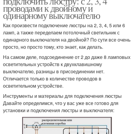
подключить люстру: с 2, 3, 4
проводами к двойному и
одинарному выключателю
Как произвести подключение люстры на 2, 3, 4, 5 или 6
Люстры к электросети
Белый провод
ламп, а также переделаем потолочный светильник с
одинарного выключателя на двойной? По сути все очень
просто, но просто тому, кто знает, как делать.
На самом деле, подсоединение от 2 до даже 8 ламповых
Провода из люстр
Люстры с пультом
осветительных устройств к двухклавишному
выключателю, разницы в присоединении нет.
Отличается только в количестве проводов в
осветительном устройстве.
Люстры к одинарному
Люстры на двойной
выключателю
выключатель
Инструменты и материалы для подключения люстры
Давайте определимся, что у вас уже все готово для
установки и подключения люстры и выключателя:
Люстры к
Провода из потолка
двухклавишному
выключателю