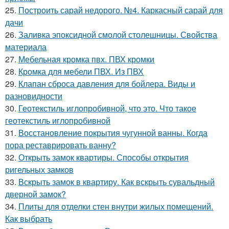
25.
Построить сарай недорого. №4. Каркасный сарай для
дачи
26.
Заливка эпоксидной смолой столешницы. Свойства
материала
27.
Мебельная кромка пвх. ПВХ кромки
28.
Кромка для мебели ПВХ. Из ПВХ
29.
Клапан сброса давления для бойлера. Виды и
разновидности
30.
Геотекстиль иглопробивной, что это. Что такое
геотекстиль иглопробивной
31.
Восстановление покрытия чугунной ванны. Когда
пора реставрировать ванну?
32.
Открыть замок квартиры. Способы открытия
ригельных замков
33.
Вскрыть замок в квартиру. Как вскрыть сувальдный
дверной замок?
34.
Плиты для отделки стен внутри жилых помещений.
Как выбрать