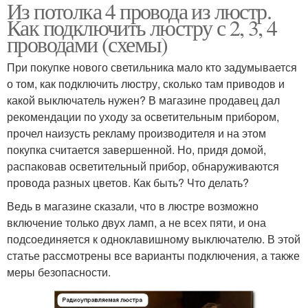
Из потолка 4 провода из люстр.
Лампы к двойному
Провод в люстре
Как подключить люстру с 2, 3, 4
выключателю
проводами (схемы)
При покупке нового светильника мало кто задумывается
Подключение к
о том, как подключить люстру, сколько там приводов и
Провода на люстре
двухклавишному
какой выключатель нужен? В магазине продавец дал
выключателю
рекомендации по уходу за осветительным прибором,
прочел наизусть рекламу производителя и на этом
Подключение к
покупка считается завершенной. Но, придя домой,
Люстры на двойной
двойному
распаковав осветительный прибор, обнаруживаются
выключатель
выключателю
провода разных цветов. Как быть? Что делать?
Ведь в магазине сказали, что в люстре возможно
включение только двух ламп, а не всех пяти, и она
подсоединяется к одноклавишному выключателю. В этой
статье рассмотрены все варианты подключения, а также
меры безопасности.