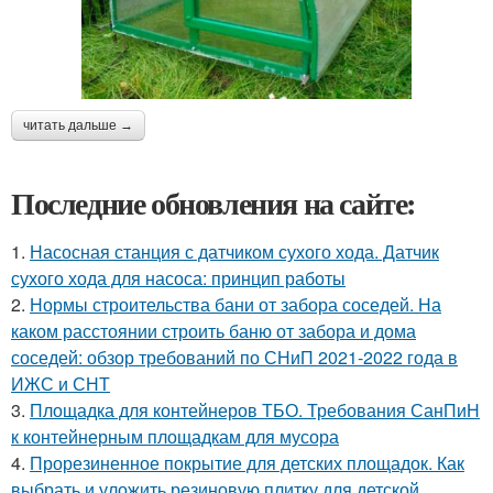
читать дальше →
Последние обновления на сайте:
1.
Насосная станция с датчиком сухого хода. Датчик
сухого хода для насоса: принцип работы
2.
Нормы строительства бани от забора соседей. На
каком расстоянии строить баню от забора и дома
соседей: обзор требований по СНиП 2021-2022 года в
ИЖС и СНТ
3.
Площадка для контейнеров ТБО. Требования СанПиН
к контейнерным площадкам для мусора
4.
Прорезиненное покрытие для детских площадок. Как
выбрать и уложить резиновую плитку для детской