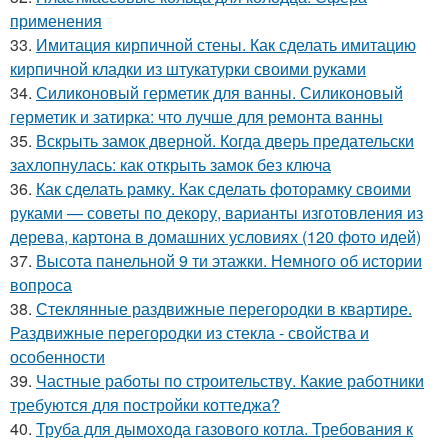
применения
33.
Имитация кирпичной стены. Как сделать имитацию
кирпичной кладки из штукатурки своими руками
34.
Силиконовый герметик для ванны. Силиконовый
герметик и затирка: что лучше для ремонта ванны
35.
Вскрыть замок дверной. Когда дверь предательски
захлопнулась: как открыть замок без ключа
36.
Как сделать рамку. Как сделать фоторамку своими
руками — советы по декору, варианты изготовления из
дерева, картона в домашних условиях (120 фото идей)
37.
Высота панельной 9 ти этажки. Немного об истории
вопроса
38.
Стеклянные раздвижные перегородки в квартире.
Раздвижные перегородки из стекла - свойства и
особенности
39.
Частные работы по строительству. Какие работники
требуются для постройки коттеджа?
40.
Труба для дымохода газового котла. Требования к