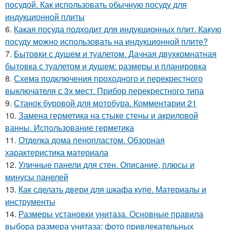
посудой. Как использовать обычную посуду для
индукционной плиты
6.
Какая посуда подходит для индукционных плит. Какую
посуду можно использовать на индукционной плите?
7.
Бытовки с душем и туалетом. Дачная двухкомнатная
бытовка с туалетом и душем: размеры и планировка
8.
Схема подключения проходного и перекрестного
выключателя с 3х мест. Прибор перекрестного типа
9.
Станок буровой для мотобура. Комментарии 21
10.
Замена герметика на стыке стены и акриловой
ванны. Использование герметика
11.
Отделка дома пенопластом. Обзорная
характеристика материала
12.
Уличные панели для стен. Описание, плюсы и
минусы панелей
13.
Как сделать двери для шкафа купе. Материалы и
инструменты
14.
Размеры установки унитаза. Основные правила
выбора размера унитаза: фото привлекательных