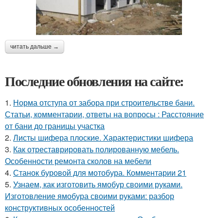
читать дальше →
Последние обновления на сайте:
1.
Норма отступа от забора при строительстве бани.
Статьи, комментарии, ответы на вопросы : Расстояние
от бани до границы участка
2.
Листы шифера плоские. Характеристики шифера
3.
Как отреставрировать полированную мебель.
Особенности ремонта сколов на мебели
4.
Станок буровой для мотобура. Комментарии 21
5.
Узнаем, как изготовить ямобур своими руками.
Изготовление ямобура своими руками: разбор
конструктивных особенностей